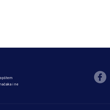
o opštem
 mačaka i ne