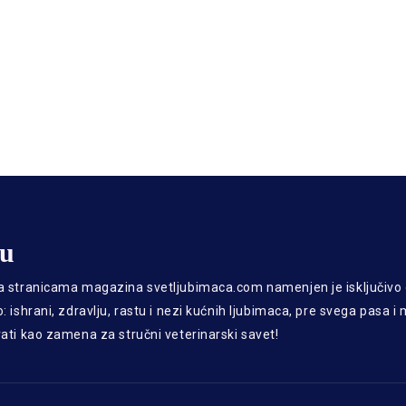
gu
a stranicama magazina svetljubimaca.com namenjen je isključiv
: ishrani, zdravlju, rastu i nezi kućnih ljubimaca, pre svega pasa i
rati kao zamena za stručni veterinarski savet!