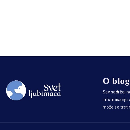
O blo
Sav sadržaj n
informisanju o
može se treti