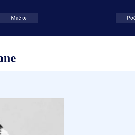
Mačke
Po
ane