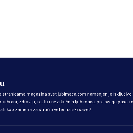
gu
a stranicama magazina svetljubimaca.com namenjen je isključiv
: ishrani, zdravlju, rastu i nezi kućnih ljubimaca, pre svega pasa i
rati kao zamena za stručni veterinarski savet!