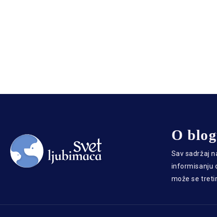
O blo
Sav sadržaj n
informisanju o
može se treti