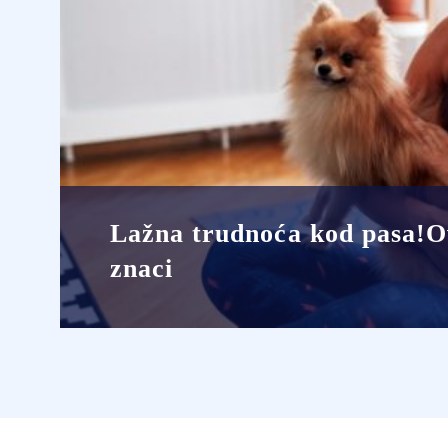
Lažna trudnoća kod pasa!O
znaci