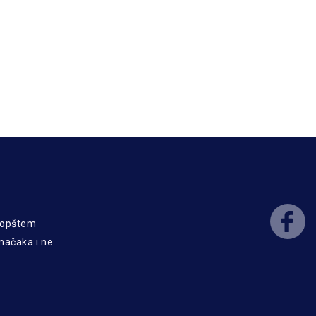
o opštem
 mačaka i ne