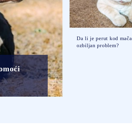
Da li je perut kod mač
ozbiljan problem?
pomoći