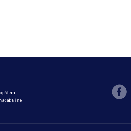
o opštem
 mačaka i ne