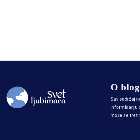
O blo
Sav sadržaj n
informisanju o
može se treti