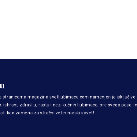
gu
a stranicama magazina svetljubimaca.com namenjen je isključiv
: ishrani, zdravlju, rastu i nezi kućnih ljubimaca, pre svega pasa i
rati kao zamena za stručni veterinarski savet!