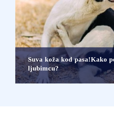
Suva koža kod pasa!Kako 
ljubimcu?