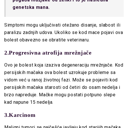
genetska mana.
Simptomi mogu uključivati otežano disanje, slabost ili
paralizu zadnjih udova. Ukoliko se kod mace pojavi ova
bolest obavezno se obratite veterinaru.
2.Progresivna atrofija mrežnjače
Ovo je bolest koja izaziva degeneraciju mrežnjače. Kod
persijskih mačaka ova bolest uzrokuje probleme sa
vidom već u ranoj životnoj fazi. Može se pojaviti kod
persijskih mačaka starosti od četiri do osam nedelja i
brzo napreduje. Mačke mogu postati potpuno slepe
kad napune 15 nedelja.
3.Karcinom
Maligni tumori se najčešće javljaju kod starijih mačaka.