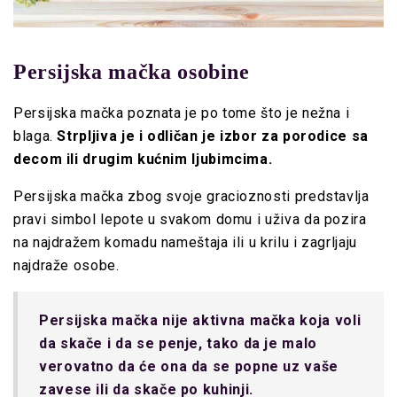
Persijska mačka osobine
Persijska mačka poznata je po tome što je nežna i
blaga.
Strpljiva je i odličan je izbor za porodice sa
decom ili drugim kućnim ljubimcima.
Persijska mačka zbog svoje gracioznosti predstavlja
pravi simbol lepote u svakom domu i uživa da pozira
na najdražem komadu nameštaja ili u krilu i zagrljaju
najdraže osobe.
Persijska mačka nije aktivna mačka koja voli
da skače i da se penje, tako da je malo
verovatno da će ona da se popne uz vaše
zavese ili da skače po kuhinji.