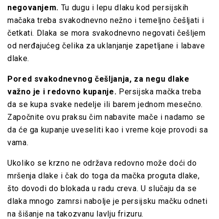
negovanjem.
Tu dugu i lepu dlaku kod persijskih
mačaka treba svakodnevno nežno i temeljno češljati i
četkati. Dlaka se mora svakodnevno negovati češljem
od nerđajućeg čelika za uklanjanje zapetljane i labave
dlake.
Pored svakodnevnog češljanja, za negu dlake
važno je i redovno kupanje.
Persijska mačka treba
da se kupa svake nedelje ili barem jednom mesečno.
Započnite ovu praksu čim nabavite mače i nadamo se
da će ga kupanje uveseliti kao i vreme koje provodi sa
vama.
Ukoliko se krzno ne održava redovno može doći do
mršenja dlake i čak do toga da mačka proguta dlake,
što dovodi do blokada u radu creva. U slučaju da se
dlaka mnogo zamrsi nabolje je persijsku mačku odneti
na šišanje na takozvanu lavlju frizuru.