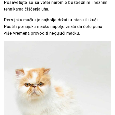
Posavetujte se sa veterinarom o bezbednim i nežnim
tehnikama čišćenja uha.
Persijsku mačku je najbolje držati u stanu ili kući.
Pustiti persijsku mačku napolje znači da ćete puno
više vremena provoditi negujući mačku.