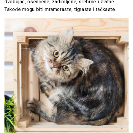
dvobojne, osenčene, zadimljene, srebrne i zlatne.
Takođe mogu biti mramoraste, tigraste i tačkaste.