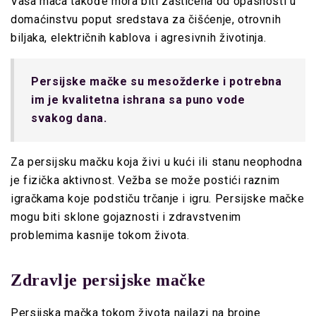
Vaša maca takođe mora biti zaštićena od opasnosti u
domaćinstvu poput sredstava za čišćenje, otrovnih
biljaka, električnih kablova i agresivnih životinja.
Persijske mačke su mesožderke i potrebna
im je kvalitetna ishrana sa puno vode
svakog dana.
Za persijsku mačku koja živi u kući ili stanu neophodna
je fizička aktivnost. Vežba se može postići raznim
igračkama koje podstiču trčanje i igru. Persijske mačke
mogu biti sklone gojaznosti i zdravstvenim
problemima kasnije tokom života.
Zdravlje persijske mačke
Persijska mačka tokom života nailazi na brojne