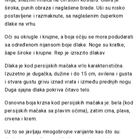
široka, punih obraza i naglašene brade. Uši su nisko
postavljene i razmaknute, sa naglašenim čuperkom
dlake na vrhu.
Oči su okrugle i krupne, a boja očiju se mora podudarati
sa određenom nijansom boje dlake. Noge su kratke,
šape široke i krupne. Rep je izrazito dlakav.
Dlaka je kod persijskih mačaka vrlo karakteristična.
Izuzetno je dugačka, dužine i do 15 cm, svilena i gusta
i stvara gustu grivu iznad vrata i između prednjih nogu.
Duga sjajna dlaka pokriva čitavo telo.
Osnovna boja krzna kod persijskih mačaka je: bela (kod
persijskih mačaka sa plavim očima), zatim crna, plava,
crvena i krem.
Uz to se javljaju mnogobrojne varijante kao što su: