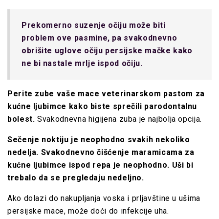
Prekomerno suzenje očiju može biti
problem ove pasmine, pa svakodnevno
obrišite uglove očiju persijske mačke
kako
ne bi nastale mrlje ispod očiju.
Perite zube vaše mace veterinarskom pastom za
kućne ljubimce kako biste sprečili parodontalnu
bolest.
Svakodnevna higijena zuba je najbolja opcija.
Sečenje noktiju je neophodno svakih nekoliko
nedelja.
Svakodnevno čišćenje maramicama za
kućne ljubimce ispod repa je neophodno. Uši bi
trebalo da se pregledaju nedeljno.
Ako dolazi do nakupljanja voska i prljavštine u ušima
persijske mace, može doći do infekcije uha.