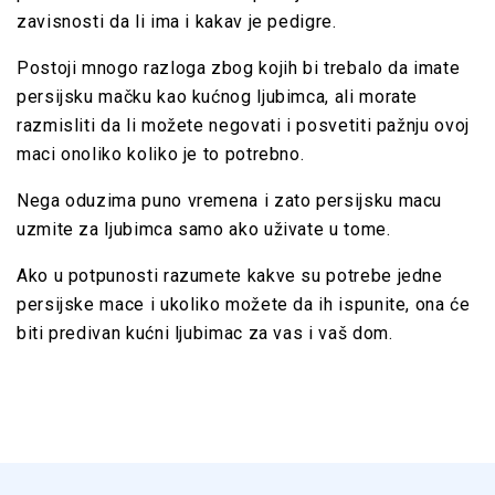
zavisnosti da li ima i kakav je pedigre.
P
ostoji mnogo razloga zbog kojih bi trebalo da imate
persijsku mačku kao kućnog ljubimca, ali morate
razmisliti da li možete negovati i posvetiti pažnju ovoj
maci onoliko koliko je to potrebno.
Nega oduzima puno vremena i zato persijsku macu
uzmite za ljubimca samo ako uživate u tome.
Ako u potpunosti razumete kakve su potrebe jedne
persijske mace i ukoliko možete da ih ispunite,
ona će
biti
predivan kućni ljubimac za vas i vaš dom.