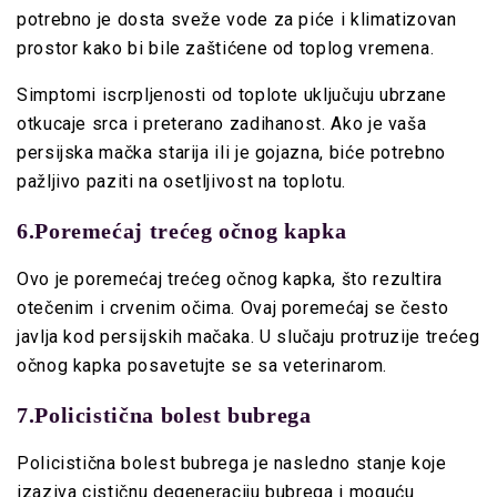
potrebno je dosta sveže vode za piće i klimatizovan
prostor kako bi bile zaštićene od toplog vremena.
Simptomi iscrpljenosti od toplote uključuju ubrzane
otkucaje srca i preterano zadihanost. Ako je vaša
persijska mačka starija ili je gojazna, biće potrebno
pažljivo paziti na osetljivost na toplotu.
6.Poremećaj trećeg očnog kapka
Ovo je poremećaj trećeg očnog kapka, što rezultira
otečenim i crvenim očima. Ovaj poremećaj se često
javlja kod persijskih mačaka. U slučaju protruzije trećeg
očnog kapka posavetujte se sa veterinarom.
7.Policistična bolest bubrega
Policistična bolest bubrega je nasledno stanje koje
izaziva cističnu degeneraciju bubrega i moguću