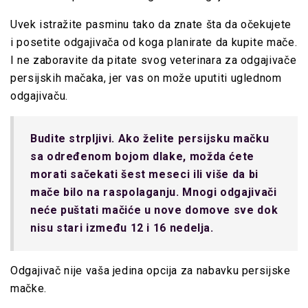
Uvek istražite pasminu tako da znate šta da očekujete
i posetite odgajivača od koga planirate da kupite mače.
I ne zaboravite da pitate svog veterinara za odgajivače
persijskih mačaka, jer vas on može uputiti uglednom
odgajivaču.
Budite strpljivi. Ako želite persijsku mačku
sa određenom bojom dlake, možda ćete
morati sačekati šest meseci ili više da bi
mače bilo na raspolaganju. Mnogi odgajivači
neće puštati mačiće u nove domove sve dok
nisu stari između 12 i 16 nedelja.
Odgajivač nije vaša jedina opcija za nabavku persijske
mačke.