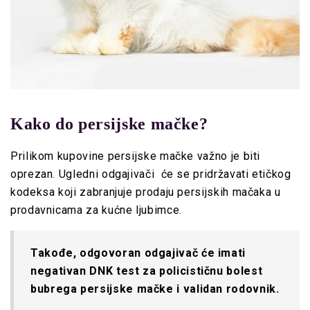
Kako do persijske mačke?
Prilikom kupovine persijske mačke važno je biti
oprezan. Ugledni odgajivači će se pridržavati etičkog
kodeksa koji zabranjuje prodaju persijskih mačaka u
prodavnicama za kućne ljubimce.
Takođe, odgovoran odgajivač će imati
negativan DNK test za policističnu bolest
bubrega persijske mačke i validan rodovnik.