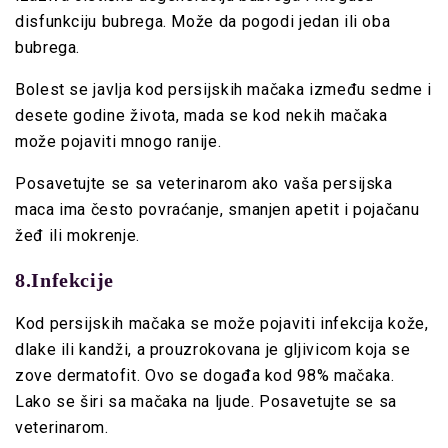
disfunkciju bubrega. Može da pogodi jedan ili oba
bubrega.
Bolest se javlja kod persijskih mačaka između sedme i
desete godine života, mada se kod nekih mačaka
može pojaviti mnogo ranije.
Posavetujte se sa veterinarom ako vaša persijska
maca ima često povraćanje, smanjen apetit i pojačanu
žeđ ili mokrenje.
8.Infekcije
Kod persijskih mačaka se može pojaviti infekcija kože,
dlake ili kandži, a prouzrokovana je gljivicom koja se
zove dermatofit. Ovo se događa kod 98% mačaka.
Lako se širi sa mačaka na ljude. Posavetujte se sa
veterinarom.