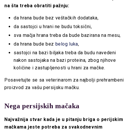
na šta treba obratiti pažnju:
da hrana bude bez veštačkih dodataka,
da sastojci u hrani ne budu toksični,
sva mačja hrana treba da bude bazirana na mesu,
da hrana bude bez
belog luka
,
sastojci na bazi biljaka treba da budu navedeni
nakon sastojaka na bazi proteina, zbog njihove
količine i zastupljenosti u hrani za mačke.
Posavetujte se sa veterinarom za najbolji prehrambeni
proizvod za vašu persijsku mačku.
Nega persijskih mačaka
Najvažnija stvar kada je u pitanju briga o perijskim
mačkama jeste potreba za svakodnevnim