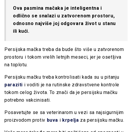
Ova pasmina mačaka je inteligentna i
odlično se snalazi u zatvorenom prostoru,
odnosno najviše joj odgovara život u stanu
ili kući.
Persijska mačka treba da bude što više u zatvorenom
prostoru i tokom vrelih letnjih meseci, jer je osetljiva
na toplotu.
Persijsku mačku treba kontrolisati kada su u pitanju
paraziti
i voditi je na rutinske zdravstvene kontrole
tokom celog života. To znači da je persijsku mačku
potrebno vakcinisati.
Posavetujte se sa veterinarom u vezi sa najsigurnijim
proizvodom protiv
buva
i
krpelja
za persijsku mačku.