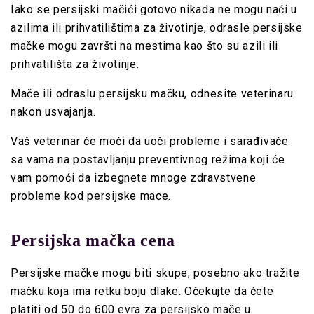
Iako se persijski mačići gotovo nikada ne mogu naći u
azilima ili prihvatilištima za životinje, odrasle persijske
mačke mogu završti na mestima kao što su azili ili
prihvatilišta za životinje.
Mače ili odraslu persijsku mačku, odnesite veterinaru
nakon usvajanja.
Vaš veterinar će moći da uoči probleme i sarađivaće
sa vama na postavljanju preventivnog režima koji će
vam pomoći da izbegnete mnoge zdravstvene
probleme kod persijske mace.
Persijska mačka cena
Persijske mačke mogu biti skupe, posebno ako tražite
mačku koja ima retku boju dlake. Očekujte da ćete
platiti od 50 do 600 evra za persijsko mače u