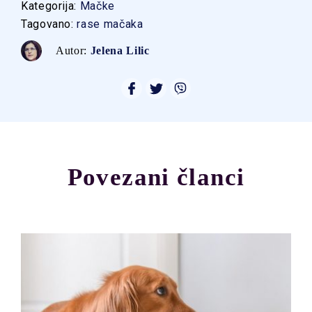
Kategorija:
Mačke
Tagovano:
rase mačaka
Autor:
Jelena Lilic
Povezani članci