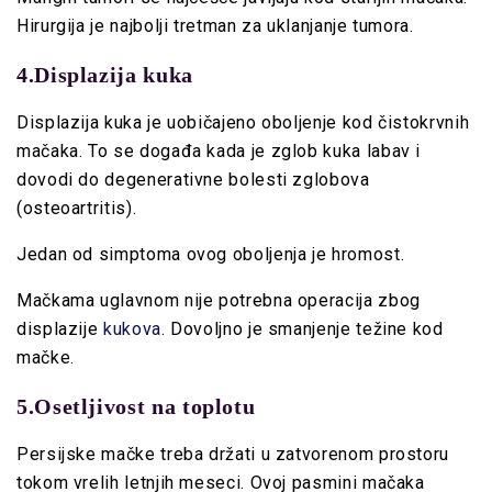
Hirurgija je najbolji tretman za uklanjanje tumora.
4.Displazija kuka
Displazija kuka je uobičajeno oboljenje kod čistokrvnih
mačaka. To se događa kada je zglob kuka labav i
dovodi do degenerativne bolesti zglobova
(osteoartritis).
Jedan od simptoma ovog oboljenja je hromost.
Mačkama uglavnom nije potrebna operacija zbog
displazije
kukova
. Dovoljno je smanjenje težine kod
mačke.
5.Osetljivost na toplotu
Persijske mačke treba držati u zatvorenom prostoru
tokom vrelih letnjih meseci. Ovoj pasmini mačaka