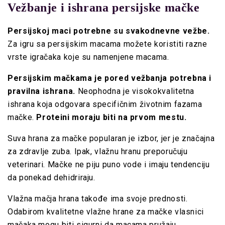
Vežbanje i ishrana persijske mačke
Persijskoj maci potrebne su svakodnevne vežbe.
Za igru sa persijskim macama možete koristiti razne
vrste igračaka koje su namenjene macama.
Persijskim mačkama je pored vežbanja potrebna i
pravilna ishrana.
Neophodna je visokokvalitetna
ishrana koja odgovara specifičnim životnim fazama
mačke.
Proteini moraju biti na prvom mestu.
Suva hrana za mačke popularan je izbor, jer je značajna
za zdravlje zuba. Ipak, vlažnu hranu preporučuju
veterinari. Mačke ne piju puno vode i imaju tendenciju
da ponekad dehidriraju.
Vlažna mačja hrana takođe ima svoje prednosti.
Odabirom kvalitetne vlažne hrane za mačke vlasnici
mačaka mogu biti sigurni da macama pružaju