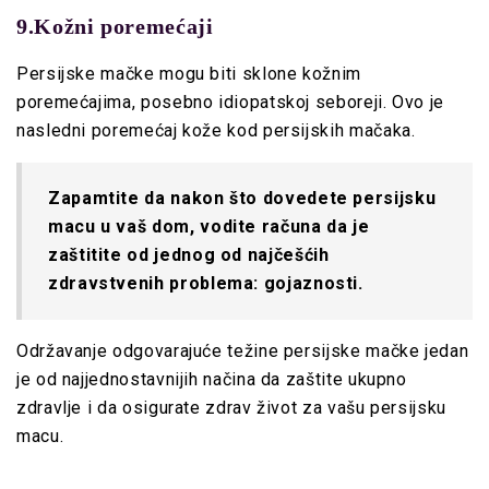
9.Kožni poremećaji
Persijske mačke mogu biti sklone kožnim
poremećajima, posebno idiopatskoj seboreji. Ovo je
nasledni poremećaj kože kod persijskih mačaka.
Zapamtite da nakon što dovedete persijsku
macu u vaš dom, vodite računa da je
zaštitite od jednog od najčešćih
zdravstvenih problema: gojaznosti.
Održavanje odgovarajuće težine persijske mačke jedan
je od najjednostavnijih načina da zaštite ukupno
zdravlje i da osigurate zdrav život za vašu persijsku
macu.