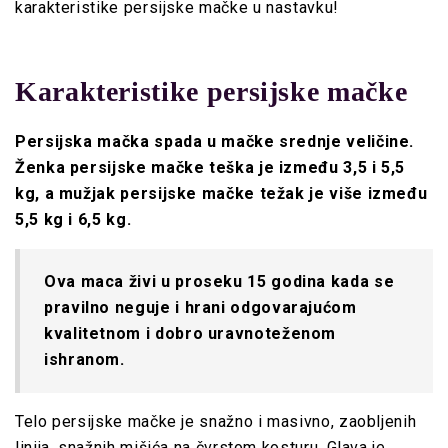
karakteristike persijske mačke u nastavku!
Karakteristike persijske mačke
Persijska mačka spada u mačke srednje veličine.
Ženka persijske mačke teška je između 3,5 i 5,5
kg, a mužjak persijske mačke težak je više između
5,5 kg i 6,5 kg.
Ova maca živi u proseku 15 godina
kada se
pravilno neguje i hrani odgovarajućom
kvalitetnom i dobro uravnoteženom
ishranom.
Telo persijske mačke je snažno i masivno, zaobljenih
linija, snažnih mišića na čvrstom kosturu. Glava je