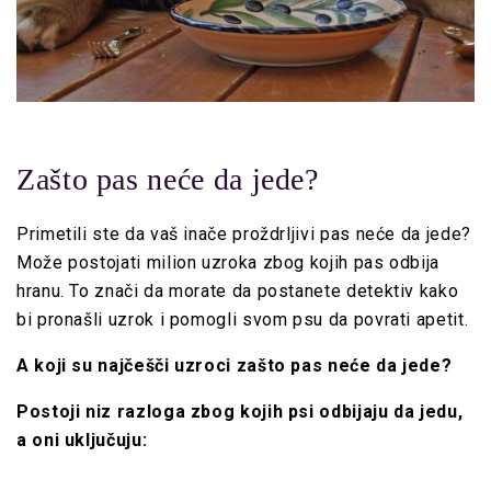
Zašto pas neće da jede?
Primetili ste da vaš inače proždrljivi pas neće da jede?
Može postojati milion uzroka zbog kojih pas odbija
hranu. To znači da morate da postanete detektiv kako
bi pronašli uzrok i pomogli svom psu da povrati apetit.
A koji su najčešči uzroci zašto pas neće da jede?
Postoji niz razloga zbog kojih psi odbijaju da jedu,
a oni uključuju: