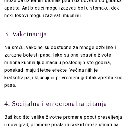
može da uznemiri stomak psa i da dovede do gubitka
apetita. Antibiotici mogu izazvati bol u stomaku, dok
neki lekovi mogu izazivati mučninu.
3. Vakcinacija
Na sreću, vakcine su dostupne za mnoge ozbiljne i
zarazne bolesti pasa. Iako su one spasile živote
miliona kućnih ljubimaca u poslednjih sto godina,
ponekad imaju štetne efekte. Većina njih je
kratkotrajna, uključujući privremeni gubitak apetita kod
pasa.
4. Socijalna i emocionalna pitanja
Baš kao što velike životne promene poput preseljenja
u novi grad, promene posla ili raskid može uticati na