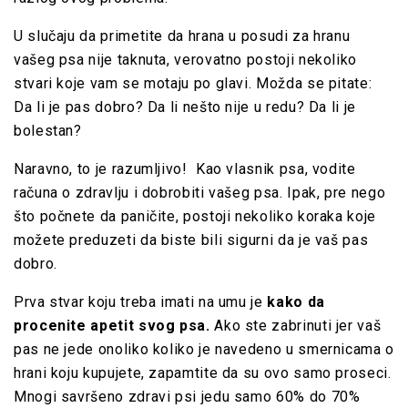
U slučaju da primetite da hrana u posudi za hranu
vašeg psa nije taknuta, verovatno postoji nekoliko
stvari koje vam se motaju po glavi. Možda se pitate:
Da li je pas dobro? Da li nešto nije u redu? Da li je
bolestan?
Naravno, to je razumljivo! Kao vlasnik psa, vodite
računa o zdravlju i dobrobiti vašeg psa. Ipak, pre nego
što počnete da paničite, postoji nekoliko koraka koje
možete preduzeti da biste bili sigurni da je vaš pas
dobro.
Prva stvar koju treba imati na umu je
kako da
procenite apetit svog psa.
Ako ste zabrinuti jer vaš
pas ne jede onoliko koliko je navedeno u smernicama o
hrani koju kupujete, zapamtite da su ovo samo proseci.
Mnogi savršeno zdravi psi jedu samo 60% do 70%