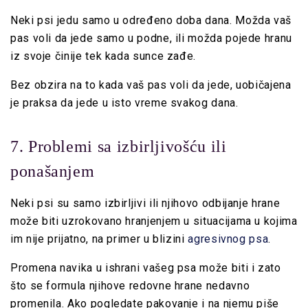
Neki psi jedu samo u određeno doba dana. Možda vaš
pas voli da jede samo u podne, ili možda pojede hranu
iz svoje činije tek kada sunce zađe.
Bez obzira na to kada vaš pas voli da jede, uobičajena
je praksa da jede u isto vreme svakog dana.
7. Problemi sa izbirljivošću ili
ponašanjem
Neki psi su samo izbirljivi ili njihovo odbijanje hrane
može biti uzrokovano hranjenjem u situacijama u kojima
im nije prijatno, na primer u blizini
agresivnog psa
.
Promena navika u ishrani vašeg psa može biti i zato
što se formula njihove redovne hrane nedavno
promenila. Ako pogledate pakovanje i na njemu piše