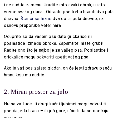
i ne nudite zamenu. Uradite isto svaki obrok, u isto
vreme svakog dana. Odrasle pse treba hraniti dva puta
dnevno.
Štenci se hrane
dva do tri puta dnevno, na
osnovu preporuke veterinara.
Oduprite se da vašem psu date grickalice ili
poslastice između obroka. Zapamtite: niste grubi!
Radite ono što je najbolje za vašeg psa. Poslastice i
grickalice mogu pokvariti apetit vašeg psa.
Ako je vaš pas zaista gladan, on će jesti zdravu pseću
hranu koju mu nudite.
2. Miran prostor za jelo
Hrana za ljude ili drugi kućni ljubimci mogu odvratiti
pse da jedu hranu – ili još gore, učiniti da se osećaju
ugroženo.