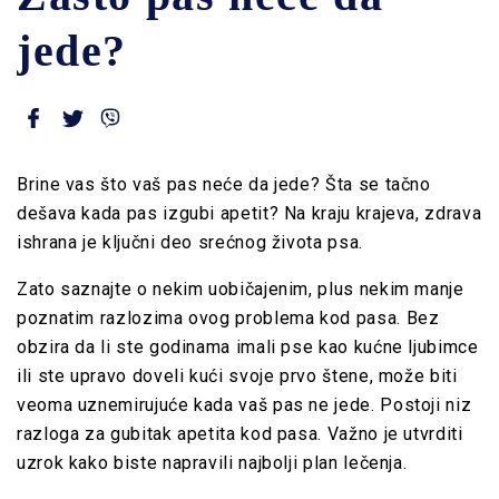
jede?
Brine vas što vaš pas neće da jede? Šta se tačno
dešava kada pas izgubi apetit? Na kraju krajeva, zdrava
ishrana je ključni deo srećnog života psa.
Zato saznajte o nekim uobičajenim, plus nekim manje
poznatim razlozima ovog problema kod pasa.
Bez
obzira da li ste godinama imali pse kao kućne ljubimce
ili ste upravo doveli kući svoje prvo štene, može biti
veoma uznemirujuće kada vaš pas ne jede. Postoji niz
razloga za gubitak apetita kod pasa. Važno je utvrditi
uzrok kako biste napravili najbolji plan lečenja.