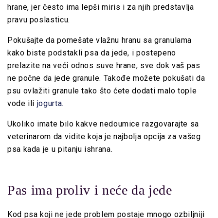
hrane, jer često ima lepši miris i za njih predstavlja
pravu poslasticu.
Pokušajte da pomešate
vlažnu hran
u sa granulama
kako biste podstakli psa da jede, i postepeno
prelazite na veći odnos suve hrane, sve dok vaš pas
ne počne da jede granule.
Takođe možete pokušati da
psu ovlažiti granule tako što ćete dodati
malo tople
vode ili
jogurta.
Ukoliko imate bilo kakve nedoumice razgovarajte sa
veterinarom da vidite koja je najbolja opcija za vašeg
psa kada je u pitanju ishrana.
Pas ima proliv i neće da jede
Kod psa koji ne jede problem postaje mnogo ozbiljniji