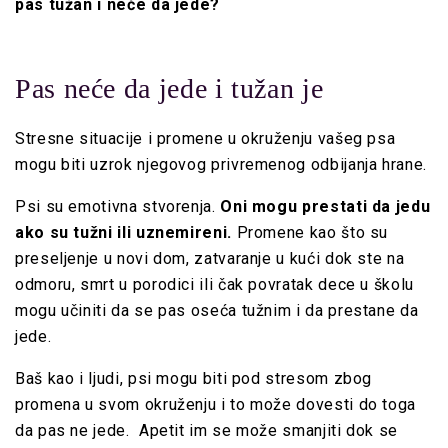
pas tužan i neće da jede?
Pas neće da jede i tužan je
Stresne situacije i promene u okruženju vašeg psa
mogu biti uzrok njegovog privremenog odbijanja hrane.
Psi su emotivna stvorenja.
Oni mogu prestati da jedu
ako su tužni ili uznemireni.
Promene kao što su
preseljenje u novi dom, zatvaranje u kući dok ste na
odmoru, smrt u porodici ili čak povratak dece u školu
mogu učiniti da se pas oseća tužnim i da prestane da
jede.
Baš kao i ljudi, psi mogu biti pod stresom zbog
promena u svom okruženju i to može dovesti do toga
da pas ne jede. Apetit im se može smanjiti dok se