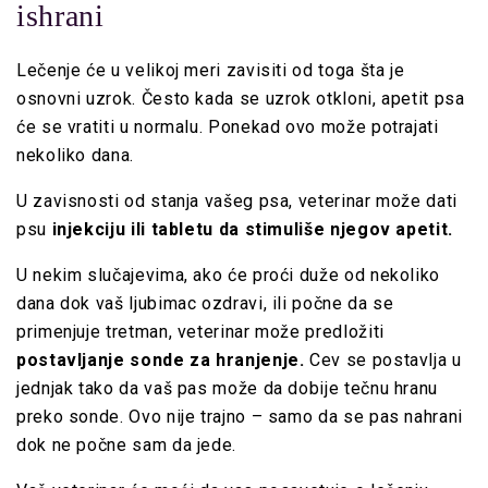
ishrani
Lečenje će u velikoj meri zavisiti od toga šta je
osnovni uzrok. Često kada se uzrok otkloni, apetit psa
će se vratiti u normalu. Ponekad ovo može potrajati
nekoliko dana.
U zavisnosti od stanja vašeg psa, veterinar može dati
psu
injekciju ili tabletu da stimuliše njegov apetit.
U nekim slučajevima, ako će proći duže od nekoliko
dana dok vaš ljubimac ozdravi, ili počne da se
primenjuje tretman, veterinar može predložiti
postavljanje sonde za hranjenje.
Cev se postavlja u
jednjak tako da vaš pas može da dobije tečnu hranu
preko sonde. Ovo nije trajno – samo da se pas nahrani
dok ne počne sam da jede.