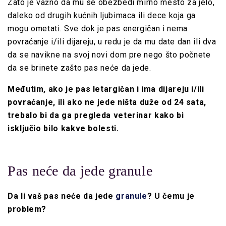
Zato je važno da mu se obezbedi mirno mesto za jelo,
daleko od drugih kućnih ljubimaca ili dece koja ga
mogu ometati. Sve dok je pas energičan i nema
povraćanje i/ili dijareju, u redu je da mu date dan ili dva
da se navikne na svoj novi dom pre nego što počnete
da se brinete zašto pas neće da jede.
Međutim, ako je pas letargičan i ima dijareju i/ili
povraćanje, ili ako ne jede ništa duže od 24 sata,
trebalo bi da ga pregleda veterinar kako bi
isključio bilo kakve bolesti.
Pas neće da jede granule
Da li vaš pas neće da jede
granule
? U čemu je
problem?