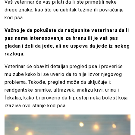
Vaš veterinar će vas pitati da li ste primetili neke
druge znake, kao što su gubitak težine ili povraćanje
kod psa.
Važno je da pokušate da razjasnite veterinaru da li
pas nema interesovanje za hranu ili je vaš pas
gladan i želi da jede, ali ne uspeva da jede iz nekog
razloga.
Veterinar će obaviti detaljan pregled psa i proveriće
mu zube kako bi se uverio da to nije izvor njegovog
problema. Takođe, pregled može da uključuje i:
rendgentske snimke, ultrazvuk, analizu krvi, urina i
fekalija, kako bi proverio da li postoji neka bolest koja
izaziva ovo stanje kod psa.