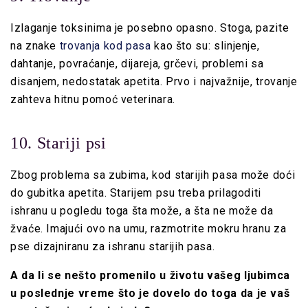
Izlaganje toksinima je posebno opasno. Stoga, pazite
na znake
trovanja kod pasa
kao što su: slinjenje,
dahtanje, povraćanje, dijareja, grčevi, problemi sa
disanjem, nedostatak apetita. Prvo i najvažnije, trovanje
zahteva hitnu pomoć veterinara.
10. Stariji psi
Zbog problema sa zubima, kod starijih pasa može doći
do gubitka apetita. Starijem psu treba prilagoditi
ishranu u pogledu toga šta može, a šta ne može da
žvaće. Imajući ovo na umu, razmotrite mokru hranu za
pse dizajniranu za ishranu starijih pasa.
A da li se nešto promenilo u životu vašeg ljubimca
u poslednje vreme što je dovelo do toga da je vaš