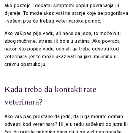
ako postoje i dodatni simptomi poput povraćanja ili
dijareje. To može ukazivati na stanje koje se pogoršava
i vašem psu će trebati veterinarska pomoć.
Ako vaš pas pije vodu, ali neće da jede, to može biti
zbog mučnine, stresa ili bola u ustima. Ako povraća
nakon što popije vodu, odmah ga treba odvesti kod
veterinara, jer to može ukazivati na jaku mučninu ili
crevnu opstrukciju.
Kada treba da kontaktirate
veterinara?
Ako vaš pas prestane da jede, da li ga morate odmah
odvesti kod veterinara? Ili je u redu sačekati do jutra ili
čak da pratite nekoliko dana da li se vaš pas ponaša