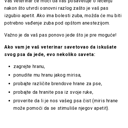
Vaš veterinar će moći da vas posavetuje o lečenju
nakon što utvrdi osnovni razlog zašto je vaš pas
izgubio apetit. Ako ima bolesti zuba, možda će mu biti
potrebno vađenje zuba pod opštom anestezijom.
Važno je da vaš pas ponovo jede što je pre moguće!
Ako vam je vaš veterinar savetovao da iskušate
svog psa da jede, evo nekoliko saveta:
zagrejte hranu,
ponudite mu hranu jakog mirisa,
probajte različite brendove hrane za pse,
probajte da hranite psa iz svoje ruke,
proverite da li je nos vašeg psa čist (miris hrane
može pomoći da se stimuliše njegov apetit).