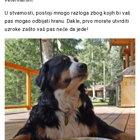
U stvarnosti, postoji mnogo razloga zbog kojih bi vaš
pas mogao odbijati hranu. Dakle, prvo morate utvrditi
uzroke zašto vaš pas neće da jede!