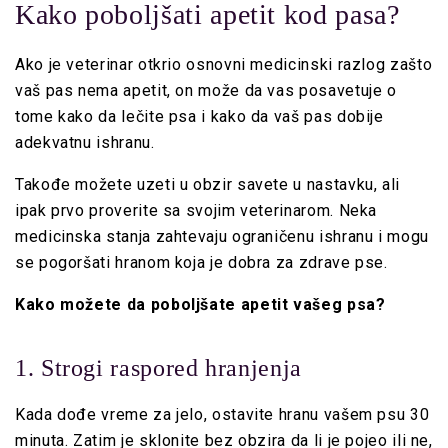
Kako poboljšati apetit kod pasa?
Ako je veterinar otkrio osnovni medicinski razlog zašto
vaš pas nema apetit, on može da vas posavetuje o
tome kako da lečite psa i kako da vaš pas dobije
adekvatnu ishranu.
Takođe možete uzeti u obzir savete u nastavku, ali
ipak prvo proverite sa svojim veterinarom. Neka
medicinska stanja zahtevaju ograničenu ishranu i mogu
se pogoršati hranom koja je dobra za zdrave pse.
Kako možete da poboljšate apetit vašeg psa?
1. Strogi raspored hranjenja
Kada dođe vreme za jelo, ostavite hranu vašem psu 30
minuta. Zatim je sklonite bez obzira da li je pojeo ili ne,