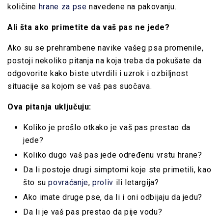
količine
hrane za pse
navedene na pakovanju.
Ali šta ako primetite da vaš pas ne jede?
Ako su se prehrambene navike vašeg psa promenile,
postoji nekoliko pitanja na koja treba da pokušate da
odgovorite kako biste utvrdili i uzrok i ozbiljnost
situacije sa kojom se vaš pas suočava.
Ova pitanja uključuju:
Koliko je prošlo otkako je vaš pas prestao da
jede?
Koliko dugo vaš pas jede određenu vrstu hrane?
Da li postoje drugi simptomi koje ste primetili, kao
što su
povraćanje
,
proliv
ili letargija?
Ako imate druge pse, da li i oni odbijaju da jedu?
Da li je vaš pas prestao da pije vodu?