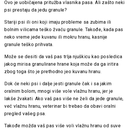
Ovo je uobičajena pritužba vlasnika pasa. Ali zašto neki
psi prestaju da jedu granule?
Stariji psi ili oni koji imaju probleme sa zubima ili
bolnim vilicama teško žvaću granule.
Takođe, kada pas
neko vreme jede kuvanu ili mokru hranu, kasnije
granule teško prihvata.
Može se desiti da vaš pas trlja njuškicu kao posledica
jakog mirisa granulirane hrane koja može da ga iritira
zbog toga što je prethodno jeo kuvanu hranu.
Dok će neki psi i dalje jesti granule čak i sa jakim
oralnim bolom, mnogi više vole vlažnu hranu, jer je
lakše žvakati. Ako vaš pas više ne želi da jede granule,
već
vlažnu hranu,
veterinar bi trebao da obavi oralni
pregled vašeg psa.
Takođe možda vaš pas više voli vlažnu
hranu
od suve