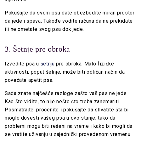
Pokušajte da svom psu date obezbedite miran prostor
da jede i spava. Takođe vodite računa da ne prekidate
ili ne ometate svog psa dok jede.
3. Šetnje pre obroka
Izvedite psa u
šetnju
pre obroka. Malo fizičke
aktivnosti, poput šetnje, može biti odličan način da
povećate apetit psa.
Sada znate najčešće razloge zašto vaš pas ne jede.
Kao što vidite, to nije nešto što treba zanemariti.
Posmatrajte, procenite i pokušajte da shvatite šta bi
moglo dovesti vašeg psa u ovo stanje, tako da
problemi mogu biti rešeni na vreme i kako bi mogli da
se vratite uživanju u zajednički provedenom vremenu.