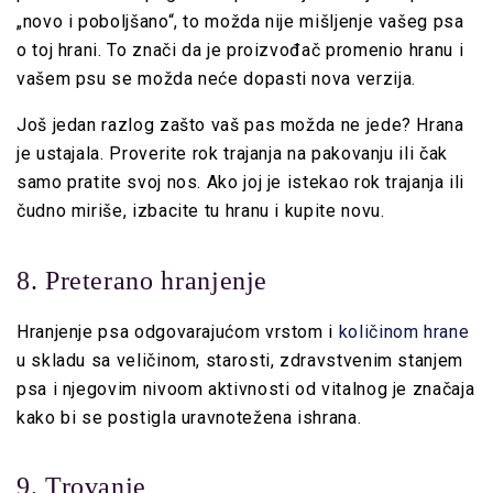
„novo i poboljšano“, to možda nije mišljenje vašeg psa
o toj hrani. To znači da je proizvođač promenio hranu i
vašem psu se možda neće dopasti nova verzija.
Još jedan razlog zašto vaš pas možda ne jede? Hrana
je ustajala. Proverite rok trajanja na pakovanju ili čak
samo pratite svoj nos. Ako joj je istekao rok trajanja ili
čudno miriše, izbacite tu hranu i kupite novu.
8. Preterano hranjenje
Hranjenje psa odgovarajućom vrstom i
količinom hrane
u skladu sa veličinom, starosti, zdravstvenim stanjem
psa i njegovim nivoom aktivnosti od vitalnog je značaja
kako bi se postigla uravnotežena ishrana.
9. Trovanje