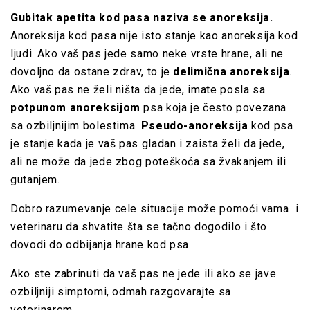
Gubitak apetita kod pasa naziva se anoreksija.
Anoreksija kod pasa nije isto stanje kao anoreksija kod
ljudi. Ako vaš pas jede samo neke vrste hrane, ali ne
dovoljno da ostane zdrav, to je
delimična anoreksija
.
Ako vaš pas ne želi ništa da jede, imate posla sa
potpunom anoreksijom
psa koja je često povezana
sa ozbiljnijim bolestima.
Pseudo-anoreksija
kod psa
je stanje kada je vaš pas gladan i zaista želi da jede,
ali ne može da jede zbog poteškoća sa žvakanjem ili
gutanjem.
Dobro razumevanje cele situacije može pomoći vama i
veterinaru da shvatite šta se tačno dogodilo i što
dovodi do odbijanja hrane kod psa.
Ako ste zabrinuti da vaš pas ne jede ili ako se jave
ozbiljniji simptomi, odmah razgovarajte sa
veterinarom.