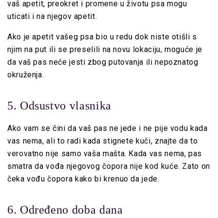
vaš apetit, preokret i promene u životu psa mogu
uticati i na njegov apetit.
Ako je apetit vašeg psa bio u redu dok niste otišli ​​s
njim na put ili se preselili na novu lokaciju, moguće je
da vaš pas neće jesti zbog putovanja ili nepoznatog
okruženja.
5. Odsustvo vlasnika
Ako vam se čini da vaš pas ne jede i ne pije vodu kada
vas nema, ali to radi kada stignete kući, znajte da to
verovatno nije samo vaša mašta. Kada vas nema, pas
smatra da vođa njegovog čopora nije kod kuće. Zato on
čeka vođu čopora kako bi krenuo da jede.
6. Određeno doba dana