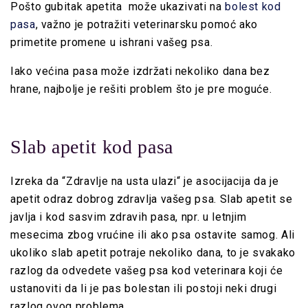
Pošto gubitak apetita može ukazivati na
bolest kod
pasa
, važno je potražiti veterinarsku pomoć ako
primetite promene u ishrani vašeg psa.
Iako većina pasa može izdržati nekoliko dana bez
hrane, najbolje je rešiti problem što je pre moguće.
Slab apetit kod pasa
Izreka da “Zdravlje na usta ulazi“ je asocijacija da je
apetit odraz dobrog zdravlja vašeg psa. Slab apetit se
javlja i kod sasvim zdravih pasa, npr. u letnjim
mesecima zbog vrućine ili ako psa ostavite samog. Ali
ukoliko slab apetit potraje nekoliko dana, to je svakako
razlog da odvedete vašeg psa kod veterinara koji će
ustanoviti da li je pas bolestan ili postoji neki drugi
razlog ovog problema.