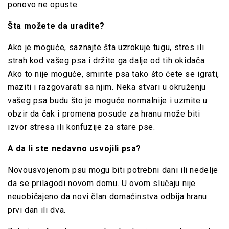
ponovo ne opuste.
Šta možete da uradite?
Ako je moguće, saznajte šta uzrokuje tugu, stres ili
strah
kod vašeg psa i držite ga dalje od tih okidača.
Ako to nije moguće, smirite psa tako što ćete se igrati,
maziti i razgovarati sa njim. Neka stvari u okruženju
vašeg psa budu što je moguće normalnije i uzmite u
obzir da čak i promena posude za hranu može biti
izvor stresa ili konfuzije za stare pse.
A da li ste nedavno usvojili psa?
Novousvojenom psu mogu biti potrebni dani ili nedelje
da se prilagodi novom domu. U ovom slučaju nije
neuobičajeno da novi član domaćinstva odbija hranu
prvi dan ili dva.