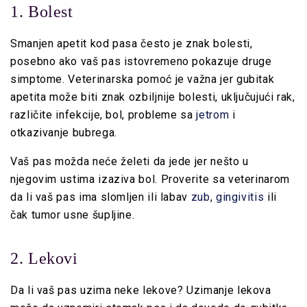
1. Bolest
Smanjen apetit kod pasa često je znak bolesti,
posebno ako vaš pas istovremeno pokazuje druge
simptome. Veterinarska pomoć je važna jer gubitak
apetita može biti znak ozbiljnije bolesti, uključujući rak,
različite infekcije, bol, probleme sa
jetrom
i
otkazivanje bubrega.
Vaš pas možda neće želeti da jede jer nešto u
njegovim ustima izaziva bol. Proverite sa veterinarom
da li vaš pas ima slomljen ili labav
zub
,
gingivitis
ili
čak tumor usne šupljine.
2. Lekovi
Da li vaš pas uzima neke lekove? Uzimanje lekova