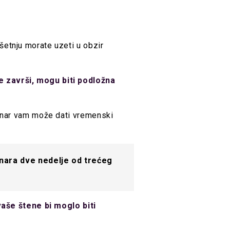
šetnju morate uzeti u obzir
e završi, mogu biti podložna
rinar vam može dati vremenski
nara dve nedelje od trećeg
vaše štene bi moglo biti