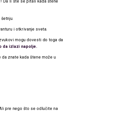
 Da li ste se pitali kada štene
šetnju.
vanturu i otkrivanje sveta.
i zvukovi mogu dovesti do toga da
o da izlazi napolje.
 je da znate kada štene može u
Ali pre nego što se odlučite na