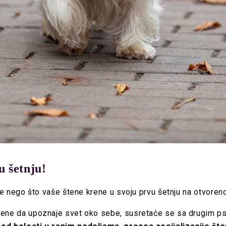
u šetnju!
 pre nego što vaše štene krene u svoju prvu šetnju na otvore
rene da upoznaje svet oko sebe, susretaće se sa drugim ps