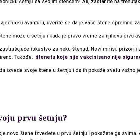
dničku šetnju sa svojim štencem! Ali, zastanite na trenutak!
ajedničku avanturu, uverite se da je vaše štene spremno za 
 štene može u šetnju i kada je pravo vreme za njihovu prvu a
astrašujuće iskustvo za neku štenad. Novi mirisi, prizori 
mireno. Takođe,
štenetu koje nije vakcinisano nije sigurn
a da izvede svoje štene u šetnju i da ih pokaže svetu važno
voju prvu šetnju?
oje novo štene izvedete u prvu šetnju i pokažete ga svima. 