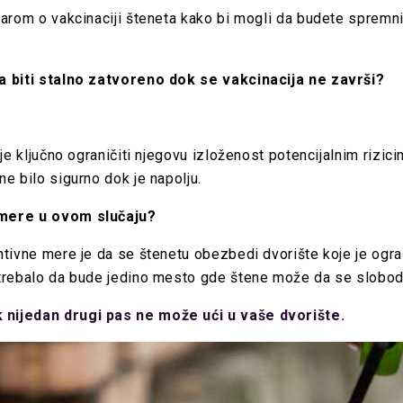
arom o vakcinaciji šteneta kako bi mogli da budete spremni 
a biti stalno zatvoreno dok se vakcinacija ne završi?
je ključno ograničiti njegovu izloženost potencijalnim rizic
e bilo sigurno dok je napolju.
 mere u ovom slučaju?
ntivne mere je da se štenetu obezbedi dvorište koje je ogr
 trebalo da bude jedino mesto gde štene može da se slobodn
nijedan drugi pas ne može ući u vaše dvorište.