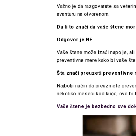
Važno je da razgovarate sa veterin
avanturu na otvorenom.
Da li to znači da vaše štene mor
Odgovor je NE.
Vaše štene može izaći napolje, ali 
preventivne mere kako bi vaše šten
Šta znači preuzeti preventivne
Najbolji način da preuzmete preve
nekoliko meseci kod kuće, ovo bi
Vaše štene je bezbedno sve dok 