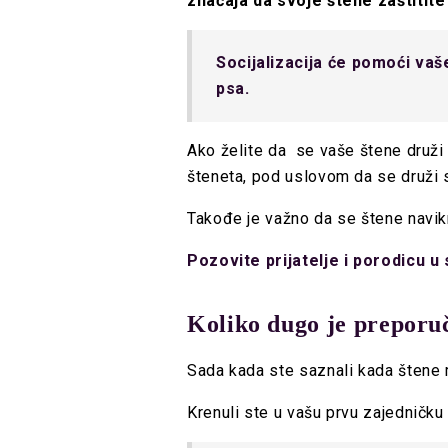
značaja da svoje štene zaštitit
Socijalizacija će pomoći v
psa.
Ako želite da se vaše štene druži
šteneta, pod uslovom da se druži 
Takođe je važno da se štene navikne 
Pozovite prijatelje i porodicu 
Koliko dugo je preporuč
Sada kada ste saznali kada štene m
Krenuli ste u vašu prvu zajedničku 