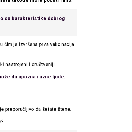
teneta takođe mora početi rano.
to su karakteristike dobrog
 čim je izvršena prva vakcinacija
i nastrojeni i društveniji.
 može da upozna razne ljude.
je preporučljivo da šetate štene.
e?