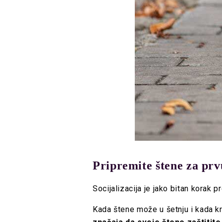
Pripremite štene za prv
Socijalizacija je jako bitan korak
Kada štene može u šetnju i kada k