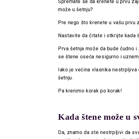
Spremate se da krenete u prvu zaje
može u šetnju?
Pre nego što krenete u vašu prvu z
Nastavite da čitate i otkrijte kada
Prva šetnja može da bude čudno i z
se štene oseća nesigurno i uzne
Iako je većina vlasnika nestrpljiv
šetnju.
Pa krenimo korak po korak!
Kada štene može u s
Da, znamo da ste nestrpljivi da sv