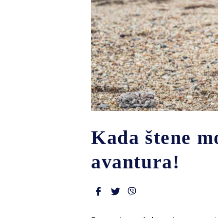
Kada štene mo
avantura!