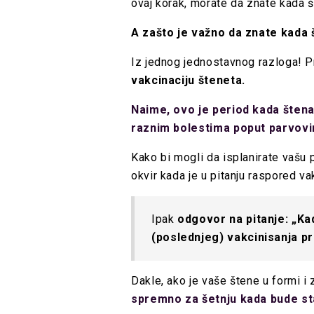
ovaj korak, morate da znate kada 
A zašto je važno da znate kada
Iz jednog jednostavnog razloga! P
vakcinaciju šteneta.
Naime, ovo je period kada štenad
raznim bolestima poput parvovir
Kako bi mogli da isplanirate vašu
okvir kada je u pitanju raspored va
Ipak
odgovor na pitanje: „K
(poslednjeg) vakcinisanja p
Dakle, ako je vaše štene u formi i
spremno za šetnju kada bude sta