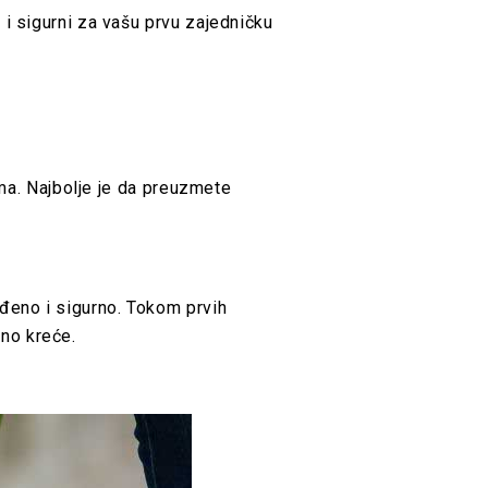
i sigurni za vašu prvu zajedničku
ima. Najbolje je da preuzmete
ađeno i sigurno. Tokom prvih
o kreće.