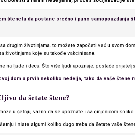
e od bolesti u ranim nedeljama, proces socijalizacije š
ašem štenetu da postane srećno i puno samopouzdanja š
 sa drugim životinjama, to možete započeti već u svom domu
sa životinjama koje su takođe vakcinisane.
na ljude i decu. Što više ljudi upoznaje, postaće prijateljsk
u svoj dom u prvih nekoliko nedelja, tako da vaše štene
ljivo da šetate štene?
ože u šetnju, važno da se upoznate i sa činjenicom koliko 
šetnju i niste sigurni koliko dugo treba da šetate vaše šten