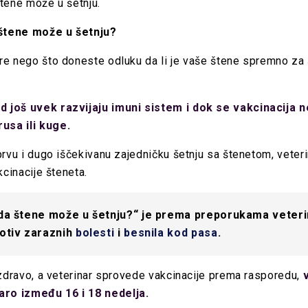
štene može u šetnju.
 štene može u šetnju?
re nego što doneste odluku da li je vaše štene spremno za 
 još uvek razvijaju imuni sistem i dok se vakcinacija n
usa ili kuge.
 prvu i dugo iščekivanu zajedničku šetnju sa štenetom, vete
kcinacije šteneta.
ada štene može u šetnju?“ je prema preporukama veteri
rotiv zaraznih
bolesti
i
besnila kod pasa
.
 zdravo, a veterinar sprovede vakcinacije prema rasporedu,
ro između 16 i 18 nedelja.