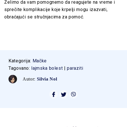
Želimo da vam pomognemo da reagujete na vreme i
sprečite komplikacije koje krpelji mogu izazvati,
obraćajući se stručnjacima za pomoć.
Kategorija:
Mačke
Tagovano:
lajmska bolest
|
paraziti
Autor:
Silvia Nol