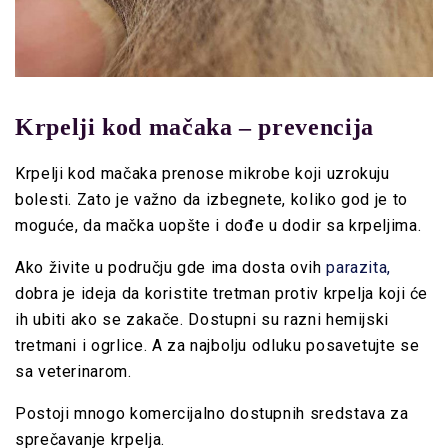
Krpelji kod mačaka – prevencija
Krpelji kod mačaka prenose mikrobe koji uzrokuju
bolesti. Zato je važno da izbegnete, koliko god je to
moguće, da mačka uopšte i dođe u dodir sa krpeljima.
Ako živite u području gde ima dosta ovih
parazita,
dobra je ideja da koristite tretman protiv krpelja koji će
ih ubiti ako se zakače. Dostupni su razni hemijski
tretmani i ogrlice. A za najbolju odluku posavetujte se
sa veterinarom.
Postoji mnogo komercijalno dostupnih sredstava za
sprečavanje krpelja.