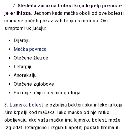
2.
Sledeća zarazna bolest koju krpelji prenose
je erlihioza
. Jednom kada mačka oboli od ove bolesti,
mogu se početi pokazivati brojni simptomi. Ovi
simptomi uključuju:
Dijareju
Mačka povraća
Otečene žlezde
Letargiju
Anoreksiju
Otečene zglobove
Suzenje očiju i još mnogo toga.
3.
Lajmska bolest
je ozbiljna bakterijska infekcija koju
šire krpelji kod mačaka. Iako mačke od nje retko
oboljevaju, ako vaša mačka ima lajmsku bolest, može
izgledati letargično i izgubiti apetit, postati hroma ili