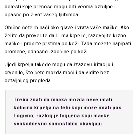
bolesti koje prenose mogu biti veoma ozbiljne i
opasne po život vašeg ljubimca.
Obično ćete ih naći oko glave i vrata vaše mačke. Ako
želite da proverite da li ima krpelje, razdvojite krzno
mačke i prođite prstima po koži. Tada možete napipati
promene, odnosno izbočine po koži.
Ujedi krpelja takođe mogu da izazovu iritaciju i
crvenilo, što ćete možda moći i da vidite bez
detaljnijeg pregleda.
Treba znati da mačka možda neće imati
količinu krpelja na telu koju može imati pas.
Logično, razlog je higijena koju mačke
svakodnevno samostalno obavljaju.