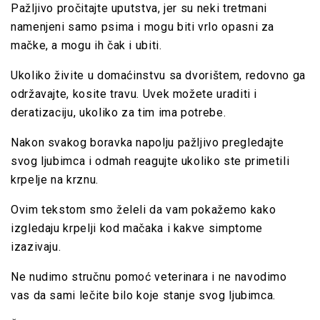
Pažljivo pročitajte uputstva, jer su neki tretmani
namenjeni samo psima i mogu biti vrlo opasni za
mačke, a mogu ih čak i ubiti.
Ukoliko
živite u domaćinstvu sa dvorištem, redovno ga
održavajte, kosite travu. Uvek možete uraditi i
deratizaciju, ukoliko za tim ima potrebe.
Nakon svakog boravka napolju pažljivo pregledajte
svog ljubimca i odmah reagujte ukoliko ste primetili
krpelje na krznu.
Ovim tekstom smo želeli da vam pokažemo kako
izgledaju krpelji kod mačaka i kakve simptome
izazivaju.
Ne nudimo stručnu pomoć veterinara i ne navodimo
vas da sami lečite bilo koje stanje svog ljubimca.