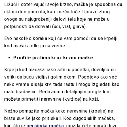
Ližući i doterivajući svoje krzno, mačka je sposobna da
ukloni deo parazita, kao i nečistoće. Upravo zbog
ovoga su najugroženiji delovi tela koje ne može u
potpunosti da dohvati (uši, vrat, glava).
Evo nekoliko koraka koji će vam pomoći da se krpelji
kod mačaka otkriju na vreme:
Prođite prstima kroz krzno mačke
Krpelji kod mačaka, iako sitni u početku, dovoljno su
veliki da budu vidljivi golim okom. Pogotovo ako već
neko vreme sisaju krv, tada rastu i mogu izgledati kao
male bradavice. Redovnim i detaljnijim pregledom
možete primetiti neravnine (kvržice) na koži.
Nežno pomazite mačku kako neravnine (krpelje) ne
biste suviše jako pritiskali. Kod dugodlakih mačaka,
kao što je
persijska mačka
, možda ćete morati duže