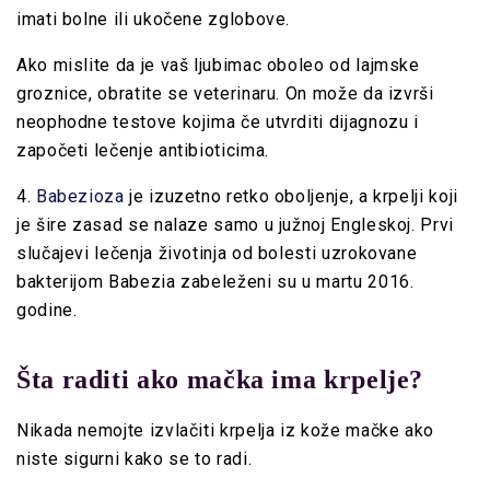
imati bolne ili ukočene zglobove.
Ako mislite da je vaš ljubimac oboleo od lajmske
groznice, obratite se veterinaru. On može da izvrši
neophodne testove kojima če utvrditi dijagnozu i
započeti lečenje antibioticima.
4.
Babezioza
je izuzetno retko oboljenje, a krpelji koji
je šire zasad se nalaze samo u južnoj Engleskoj. Prvi
slučajevi lečenja životinja od bolesti uzrokovane
bakterijom Babezia zabeleženi su u martu 2016.
godine.
Šta raditi ako mačka ima krpelje?
Nikada nemojte izvlačiti krpelja iz kože mačke ako
niste sigurni kako se to radi.