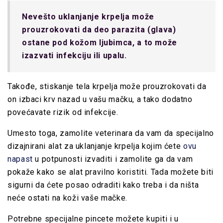
Nevešto uklanjanje krpelja može
prouzrokovati da deo parazita (glava)
ostane pod kožom ljubimca, a to može
izazvati infekciju ili upalu.
Takođe, stiskanje tela krpelja može prouzrokovati da
on izbaci krv nazad u vašu mačku, a tako dodatno
povećavate rizik od infekcije.
Umesto toga, zamolite veterinara da vam da specijalno
dizajnirani alat za uklanjanje krpelja kojim ćete
ovu
napast
u potpunosti izvaditi i zamolite ga da vam
pokaže kako se alat pravilno koristiti. Tada možete biti
sigurni da ćete posao odraditi kako treba i da ništa
neće ostati na koži vaše mačke.
Potrebne specijalne pincete možete kupiti i u