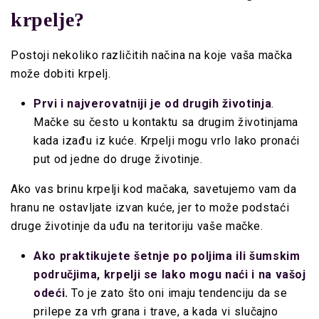
krpelje?
Postoji nekoliko različitih načina na koje vaša mačka
može dobiti krpelj.
Prvi i najverovatniji je od drugih životinja
.
Mačke su često u kontaktu sa drugim životinjama
kada izađu iz kuće. Krpelji mogu vrlo lako pronaći
put od jedne do druge životinje.
Ako vas brinu krpelji kod mačaka, savetujemo vam da
hranu ne ostavljate izvan kuće, jer to može podstaći
druge životinje da uđu na teritoriju vaše mačke.
Ako praktikujete šetnje po poljima ili šumskim
područjima, krpelji se lako mogu naći i na vašoj
odeći.
To je zato što oni imaju tendenciju da se
prilepe za vrh grana i trave, a kada vi slučajno