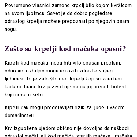
Povremeno vlasnici zamene krpelj bilo kojom kvržicom
na svom ljubimcu. Savet je da dobro pogledate,
odraslog krpelja možete prepoznati po njegovih osam
nogu.
Zašto su krpelji kod mačaka opasni?
Krpelji kod mačaka mogu biti vrlo opasan problem,
odnosno ozbiljno mogu ugroziti zdravlje vašeg
ljubimca. To je zato što neki krpelji koji su zaraženi
kada se hrane krvlju životinje mogu joj preneti bolest
koju nose u sebi.
Krpelji čak mogu predstavljati rizik za ljude u vašem
domaćinstvu.
Krv izgubljena ujedom obično nije dovoljna da naškodi
odrasloj mački, ali kod mačića, starijih mačaka i mačaka