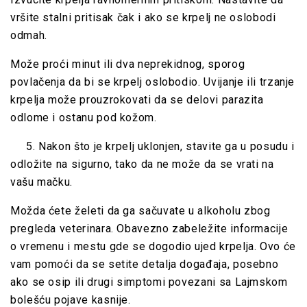
vršite stalni pritisak čak i ako se krpelj ne oslobodi
odmah.
Može proći minut ili dva neprekidnog, sporog
povlačenja da bi se krpelj oslobodio. Uvijanje ili trzanje
krpelja može prouzrokovati da se delovi parazita
odlome i ostanu pod kožom.
5. Nakon što je krpelj uklonjen, stavite ga u posudu i
odložite na sigurno, tako da ne može da se vrati na
vašu mačku.
Možda ćete želeti da ga sačuvate u alkoholu zbog
pregleda veterinara. Obavezno zabeležite informacije
o vremenu i mestu gde se dogodio ujed krpelja. Ovo će
vam pomoći da se setite detalja događaja, posebno
ako se osip ili drugi simptomi povezani sa Lajmskom
bolešću pojave kasnije.