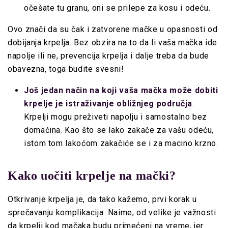
očešate tu granu, oni se prilepe za kosu i odeću.
Ovo znači da su čak i zatvorene mačke u opasnosti od
dobijanja krpelja. Bez obzira na to da li vaša mačka ide
napolje ili ne, prevencija krpelja i dalje treba da bude
obavezna, toga budite svesni!
Još jedan način na koji vaša mačka može dobiti
krpelje je istraživanje obližnjeg područja
.
Krpelji mogu preživeti napolju i samostalno bez
domaćina. Kao što se lako zakače za vašu odeću,
istom tom lakoćom zakačiće se i za macino krzno.
Kako uočiti krpelje na mački?
Otkrivanje krpelja je, da tako kažemo, prvi korak u
sprečavanju komplikacija. Naime, od velike je važnosti
da krpelji kod mačaka budu primećeni na vreme, jer