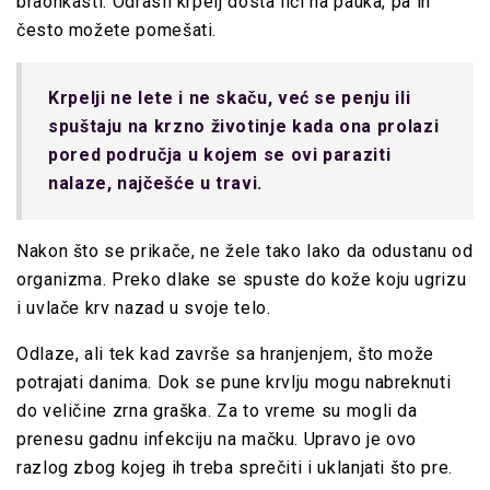
braonkasti. Odrasli krpelj dosta liči na pauka, pa ih
često možete pomešati.
Krpelji ne lete i ne skaču, već se penju ili
spuštaju na krzno životinje kada ona prolazi
pored područja u kojem se ovi paraziti
nalaze, najčešće u travi.
Nakon što se prikače, ne žele tako lako da odustanu od
organizma. Preko dlake se spuste do kože koju ugrizu
i uvlače krv nazad u svoje telo.
Odlaze, ali tek kad završe sa hranjenjem, što može
potrajati danima. Dok se pune krvlju mogu nabreknuti
do veličine zrna graška. Za to vreme su mogli da
prenesu gadnu infekciju na mačku. Upravo je ovo
razlog zbog kojeg ih treba sprečiti i uklanjati što pre.