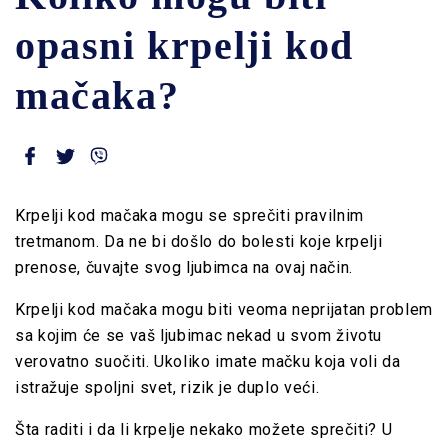
opasni krpelji kod
mačaka?
Krpelji kod mačaka mogu se sprečiti pravilnim
tretmanom. Da ne bi došlo do bolesti koje krpelji
prenose, čuvajte svog ljubimca na ovaj način.
Krpelji kod mačaka mogu biti veoma neprijatan problem
sa kojim će se vaš ljubimac nekad u svom životu
verovatno suočiti. Ukoliko imate mačku koja voli da
istražuje spoljni svet, rizik je duplo veći.
Šta raditi i da li krpelje nekako možete sprečiti? U