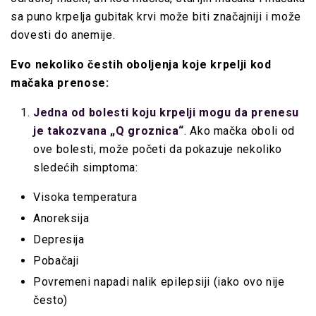
sa puno krpelja gubitak krvi može biti značajniji i može
dovesti do anemije.
Evo nekoliko čestih oboljenja koje krpelji kod
mačaka prenose:
Jedna od bolesti koju krpelji mogu da prenesu
je takozvana „Q groznica“
. Ako mačka oboli od
ove bolesti, može početi da pokazuje nekoliko
sledećih simptoma:
Visoka temperatura
Anoreksija
Depresija
Pobačaji
Povremeni napadi nalik epilepsiji (iako ovo nije
često)