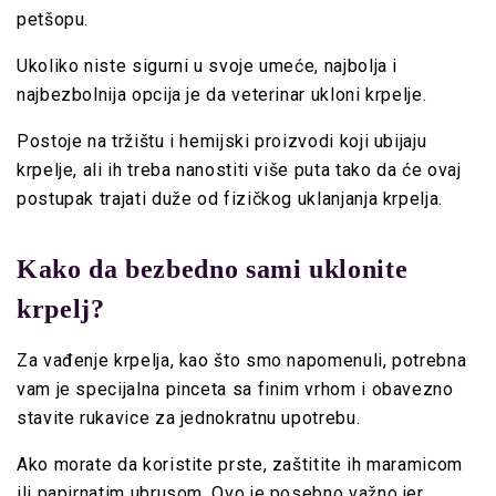
petšopu.
Ukoliko niste sigurni u svoje umeće, najbolja i
najbezbolnija opcija je da veterinar ukloni krpelje.
Postoje na tržištu i hemijski proizvodi koji ubijaju
krpelje, ali ih treba nanostiti više puta tako da će ovaj
postupak trajati duže od fizičkog uklanjanja krpelja.
Kako da bezbedno sami uklonite
krpelj?
Za vađenje krpelja, kao što smo napomenuli, potrebna
vam je specijalna pinceta sa finim vrhom i obavezno
stavite rukavice za jednokratnu upotrebu.
Ako morate da koristite prste, zaštitite ih maramicom
ili papirnatim ubrusom. Ovo je posebno važno jer