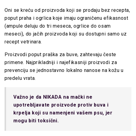
Oni se kreću od proizvoda koji se prodaju bez recepta,
poput praha i ogrlica koje imaju ograničenu efikasnost
(ampule deluju do tri meseca, ogrlice do osam
meseci), do jačih proizvoda koji su dostupni samo uz
recept vetrinara.
Proizvodi poput praška za buve, zahtevaju česte
primene. Najprikladniji i najefikasniji proizvodi za
prevenciju se jednostavno lokalno nanose na kožu u
predelu vrata.
Važno je da NIKADA na mački ne
upotrebljavate proizvode protiv buva i
krpelja koji su namenjeni vašem psu, jer
mogu biti toksični.