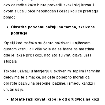
ovo da radite kako biste proverili svaki sloj krzna. U
ovom slučaju biće neophodan i češalj koji će pretragu
pomoći.
Obratite posebnu pažnju na tamna, skrivena
područja
Krpelji kod mačaka su često sakriveni u njihovom
gustom krznu, ali više vole da se hrane na mestima
gde je lakše prići koži, kao što su vrat, glava, uši i
stopala.
Takođe uživaju u hranjenju u skrivenim, toplim i tamnim
delovima tela mačke, pa ćete posebno morati da
obratite pažnju na prepone, pazuhe, između kandži i
unutar ušiju.
Morate razlikovati krpelje od grudvica na koži