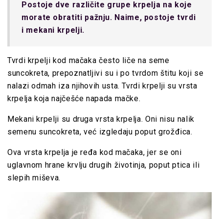
Postoje dve različite grupe krpelja na koje
morate obratiti pažnju. Naime, postoje tvrdi
i mekani krpelji.
Tvrdi krpelji kod mačaka često liče na seme
suncokreta, prepoznatljivi su i po tvrdom štitu koji se
nalazi odmah iza njihovih usta. Tvrdi krpelji su vrsta
krpelja koja najčešće napada mačke.
Mekani krpelji su druga vrsta krpelja. Oni nisu nalik
semenu suncokreta, već izgledaju poput grožđica.
Ova vrsta krpelja je ređa kod mačaka, jer se oni
uglavnom hrane krvlju drugih životinja, poput ptica ili
slepih miševa.