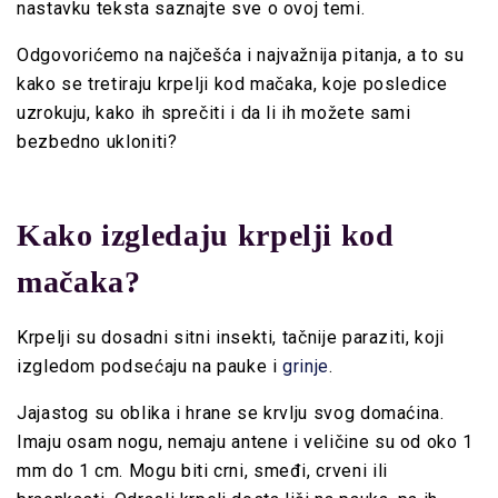
nastavku teksta saznajte sve o ovoj temi.
Odgovorićemo na najčešća i najvažnija pitanja, a to su
kako se tretiraju krpelji kod mačaka, koje posledice
uzrokuju, kako ih sprečiti i da li ih možete sami
bezbedno ukloniti?
Kako izgledaju krpelji kod
mačaka?
Krpelji su dosadni sitni insekti, tačnije paraziti, koji
izgledom podsećaju na pauke i
grinje
.
Jajastog su oblika i hrane se krvlju svog domaćina.
Imaju osam nogu, nemaju antene i veličine su od oko 1
mm do 1 cm. Mogu biti crni, smeđi, crveni ili