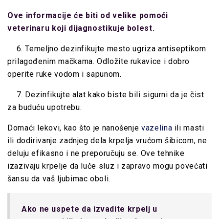
Ove informacije će biti od velike pomoći
veterinaru koji dijagnostikuje bolest.
6. Temeljno dezinfikujte mesto ugriza antiseptikom
prilagođenim mačkama. Odložite rukavice i dobro
operite ruke vodom i sapunom.
7. Dezinfikujte alat kako biste bili sigurni da je čist
za buduću upotrebu.
Domaći lekovi, kao što je nanošenje
vazelina
ili masti
ili dodirivanje zadnjeg dela krpelja vrućom šibicom, ne
deluju efikasno i ne preporučuju se. Ove tehnike
izazivaju krpelje da luče sluz i zapravo mogu povećati
šansu da vaš ljubimac oboli.
Ako ne uspete da izvadite krpelj u