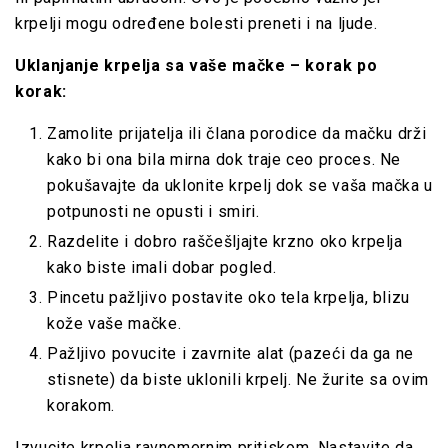
krpelji mogu određene bolesti preneti i na ljude.
Uklanjanje krpelja sa vaše mačke – korak po
korak:
Zamolite prijatelja ili člana porodice da mačku drži
kako bi ona bila mirna dok traje ceo proces. Ne
pokušavajte da uklonite krpelj dok se vaša mačka u
potpunosti ne opusti i smiri.
Razdelite i dobro raščešljajte krzno oko krpelja
kako biste imali dobar pogled.
Pincetu pažljivo postavite oko tela krpelja, blizu
kože vaše mačke.
Pažljivo povucite i zavrnite alat (pazeći da ga ne
stisnete) da biste uklonili krpelj. Ne žurite sa ovim
korakom.
Izvucite krpelja ravnomernim pritiskom. Nastavite da