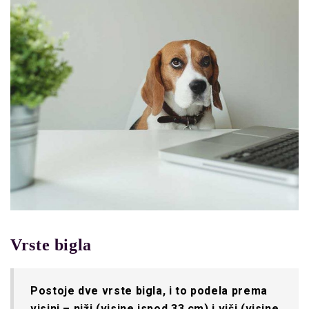
Vrste bigla
Postoje dve vrste bigla, i to podela prema
visini – niži (visine ispod 33 cm) i viši (visine