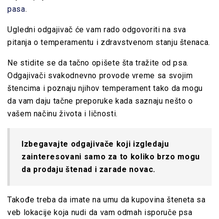
pasa
.
Ugledni odgajivač će vam rado odgovoriti na sva
pitanja o temperamentu i zdravstvenom stanju štenaca.
Ne stidite se da tačno opišete šta tražite od psa.
Odgajivači svakodnevno provode vreme sa svojim
štencima i poznaju njihov temperament tako da mogu
da vam daju tačne preporuke kada saznaju nešto o
vašem načinu života i ličnosti.
Izbegavajte odgajivače koji izgledaju
zainteresovani samo za to koliko brzo mogu
da prodaju štenad i zarade novac.
Takođe treba da imate na umu da kupovina šteneta sa
veb lokacije koja nudi da vam odmah isporuče psa