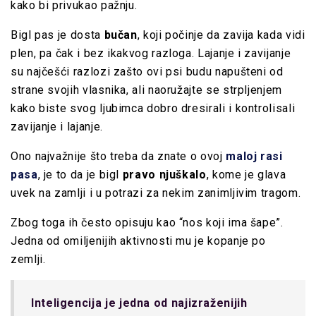
kako bi privukao pažnju.
Bigl pas je dosta
bučan
, koji počinje da zavija kada vidi
plen, pa čak i bez ikakvog razloga. Lajanje i zavijanje
su najčešći razlozi zašto ovi psi budu napušteni od
strane svojih vlasnika, ali naoružajte se strpljenjem
kako biste svog ljubimca dobro dresirali i kontrolisali
zavijanje i lajanje.
Ono najvažnije što treba da znate o ovoj
maloj rasi
pasa
, je to da je bigl
pravo njuškalo
, kome je glava
uvek na zamlji i u potrazi za nekim zanimljivim tragom.
Zbog toga ih često opisuju kao “nos koji ima šape”.
Jedna od omiljenijih aktivnosti mu je kopanje po
zemlji.
Inteligencija je jedna od najizraženijih