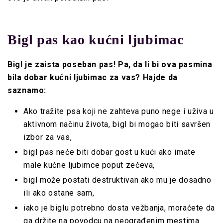
Bigl pas kao kućni ljubimac
Bigl
je zaista poseban pas! Pa, da li bi ova pasmina
bila dobar kućni ljubimac za vas? Hajde da
saznamo:
Ako tražite psa koji ne zahteva puno nege i uživa u
aktivnom načinu života, bigl bi mogao biti savršen
izbor za vas,
bigl pas neće biti dobar gost u kući ako imate
male kućne ljubimce poput zečeva,
bigl može postati destruktivan ako mu je dosadno
ili ako ostane sam,
iako je biglu potrebno dosta vežbanja, moraćete da
ga držite
na povodcu
na neograđenim mestima