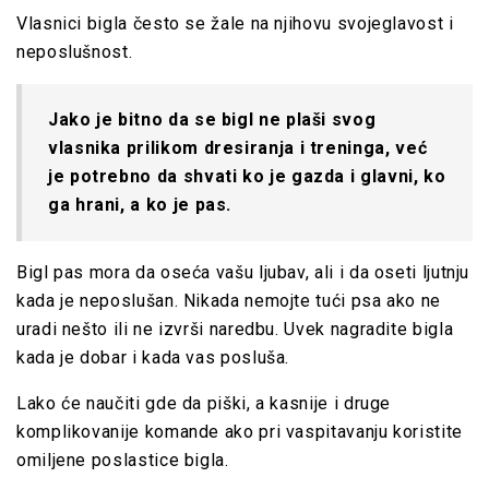
Vlasnici bigla često se žale na njihovu svojeglavost i
neposlušnost
.
Jako je bitno da se bigl ne plaši svog
vlasnika prilikom dresiranja i treninga, već
je potrebno da shvati ko je gazda i glavni, ko
ga hrani, a ko je pas.
Bigl pas mora da oseća vašu ljubav, ali i da oseti ljutnju
kada je neposlušan. Nikada nemojte tući psa ako ne
uradi nešto ili ne izvrši naredbu.
Uvek nagradite bigla
kada je dobar i kada vas posluša.
Lako će naučiti gde da piški, a kasnije i druge
komplikovanije komande ako pri vaspitavanju koristite
omiljene poslastice bigla.