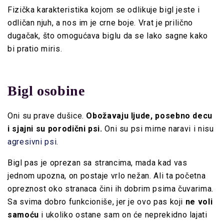
Fizička karakteristika kojom se odlikuje bigl jeste i
odličan njuh, a nos im je crne boje. Vrat je prilično
dugačak, što omogućava biglu da se lako sagne kako
bi pratio miris.
Bigl osobine
Oni su prave dušice.
Obožavaju ljude, posebno decu
i sjajni su porodični psi.
Oni su psi mirne naravi i nisu
agresivni psi
.
Bigl pas je oprezan sa strancima, mada kad vas
jednom upozna, on postaje vrlo nežan. Ali ta početna
opreznost oko stranaca čini ih dobrim psima čuvarima.
Sa svima dobro funkcioniše, jer je ovo pas koji
ne voli
samoću
i ukoliko ostane sam on će neprekidno lajati