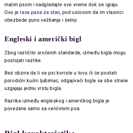
malim psom i nadgledajte sve vreme dok se igraju.
Ovo je
rasa pasa za stan,
pod uslovom da im vlasnici
obezbede puno vežbanja i šetnji.
Engleski i američki bigl
Zbog različito sročenih standarda, između bigla mogu
postojati razlike.
Bez obzira da li se psi koriste u lovu ili će postati
porodični kućni ljubimac, odgajivači bigla sa obe strane
uzgajaju jednu vrstu bigla.
Razlika između engleskog i američkog bigla je
povezana samo sa veličinom psa.