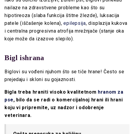
nailaze na zdravstvene probleme kao što su
hipotireoza (slaba funkcija štitne žlezde), luksacija
patele (iščašenje kolena),
epilepsija
, displazija kukova
i centralna progresivna atrofija mrežnjače (stanje oka
koje može da izazove slepilo).
Bigl ishrana
Biglovi su vođeni njuhom što se tiče hrane! Često se
prejedaju i skloni su gojaznosti.
Bigla treba hraniti visoko kvalitetnom
hranom za
pse
,
bilo da se radi o komercijalnoj hrani ili hrani
koju vi pripremite, uz nadzor i odobrenje
veterinara.
Opšta preporuka za količinu