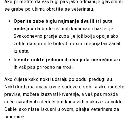
Ako primetite da vaš bigl pas jako odmahuje glavom ili
se grebe po ušima obratite se veterinaru.
Operite zube biglu najmanje dva ili tri puta
nedeljno
da biste uklonili kamenac i bakterije.
Svakodnevno pranje zuba je još bolja opcija ako
želite da sprečite bolesti desni i neprijatan zadah
iz usta.
Isecite nokte jednom ili dva puta mesečno
ako
ih vaš pas prirodno ne troši.
Ako čujete kako nokti udaraju po podu, predugi su.
Nokti kod psa imaju krvne sudove u sebi, a ako isečete
previše, možete izazvati krvarenje, a vaš pas možda
neće sarađivati sledeći put kada vidi makaze za nokte.
Dakle, ako niste iskusni u ovom, pitajte veterinara za
smernice.