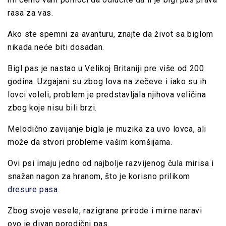
rasa za vas.
Ako ste spemni za avanturu, znajte da život sa biglom
nikada neće biti dosadan.
Bigl pas je nastao u Velikoj Britaniji pre više od 200
godina. Uzgajani su zbog lova na
zečeve
i iako su ih
lovci voleli, problem je predstavljala njihova veličina
zbog koje nisu bili brzi.
Melodično zavijanje bigla je muzika za uvo lovca, ali
može da stvori probleme vašim komšijama.
Ovi psi imaju jedno od najbolje razvijenog čula mirisa i
snažan nagon za hranom, što je korisno prilikom
dresure pasa
.
Zbog svoje vesele,
razigrane
prirode i mirne naravi
ovo je divan porodični pas.