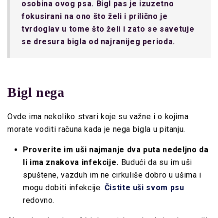
osobina ovog psa. Bigl pas je izuzetno
fokusirani na ono što želi i prilično je
tvrdoglav u tome što želi i zato se savetuje
se dresura bigla od najranijeg perioda.
Bigl nega
Ovde ima nekoliko stvari koje su važne i o kojima
morate voditi računa kada je nega bigla u pitanju.
Proverite im
uši
najmanje dva puta nedeljno da
li ima znakova infekcije.
Budući da su im uši
spuštene, vazduh im ne cirkuliše dobro u ušima i
mogu dobiti infekcije.
Čistite uši svom psu
redovno.