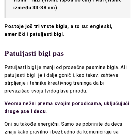
između 33-38 cm).
Postoje još tri vrste bigla, a to su: engleski,
američki i patuljasti bigl.
Patuljasti bigl pas
Patuljasti bigl je manji od prosečne pasmine bigla. Ali
patuljasti bigl je i dalje gonič i, kao takav, zahteva
strpljenje i tehnike kreativnog treninga da bi
prevazišao svoju tvrdoglavu prirodu.
Veoma nežni prema svojim porodicama, uključujući
druge pse i decu.
Oni su takođe energični. Samo se pobrinite da deca
znaju kako pravilno i bezbedno da komuniciraju sa