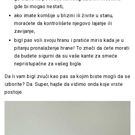
gde bi mogao nestati,
ako imate komšije u blizini ili živite u stanu,
moraćete da kontrolišete njegovo lajanje ili
zavijanje,
bigl pas voli svoju hranu i pratiće miris kada je u
pitanju pronalaženje hrane! To znači da ćete morati
da budete sigurni da su vaše kante za smeće
nepristupačne za vašeg bigla.
Da li vam bigl zvuči kao pas sa kojim biste mogli da se
izborite? Da. Super, hajde da vidimo onda koje vrste
postoje.