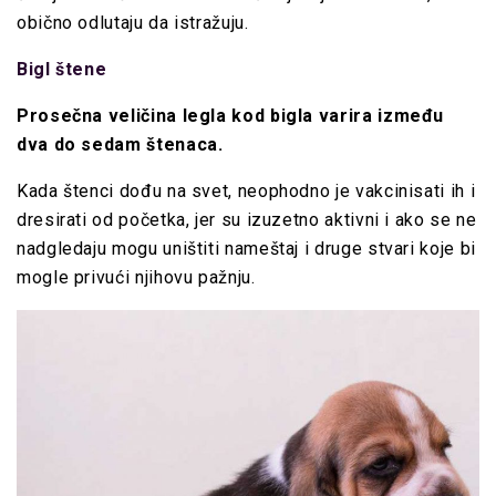
obično odlutaju da istražuju.
Bigl štene
Prosečna veličina legla kod bigla varira između
dva do sedam štenaca.
Kada štenci dođu na svet, neophodno je vakcinisati ih i
dresirati od početka, jer su izuzetno aktivni i ako se ne
nadgledaju mogu uništiti nameštaj i druge stvari koje bi
mogle privući njihovu pažnju.