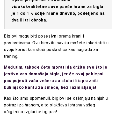
visokokvalitetne suve pseće hrane za bigla
je 1 do 1 ½ šolje hrane dnevno, podeljeno na
dva ili tri obroka.
Biglovi mogu biti posesivni prema hrani i
poslasticama. Ovu hirovitu naviku možete iskoristiti u
svoju korist koristeći poslastice kao nagradu za
trening.
Međutim, takođe ćete morati da držite sve što je
jestivo van domašaja bigla, jer će ovaj pohlepni
pas pojesti vašu večeru sa stola ili isprazniti
kuhinjsko kantu za smeće, bez razmišljanja!
Kao što smo spomenuli,
biglovi se oslanjaju na njuh u
potrazi za
hranom, a to olakšava ishranu vašeg
očigledno izgladnelog psa!