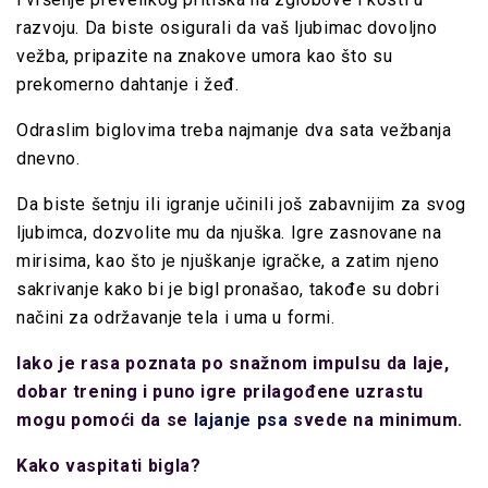
razvoju. Da biste osigurali da vaš ljubimac dovoljno
vežba, pripazite na znakove umora kao što su
prekomerno dahtanje i žeđ.
Odraslim biglovima treba najmanje dva sata vežbanja
dnevno.
Da biste šetnju ili igranje učinili još zabavnijim za svog
ljubimca, dozvolite mu da njuška. Igre zasnovane na
mirisima, kao što je njuškanje igračke, a zatim njeno
sakrivanje kako bi je bigl pronašao, takođe su dobri
načini za održavanje tela i uma u ​​formi.
Iako je rasa poznata po snažnom impulsu da laje,
dobar trening i puno igre prilagođene uzrastu
mogu pomoći da se
lajanje psa
svede na minimum.
Kako vaspitati bigla?