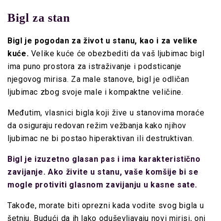
Bigl za stan
Bigl je pogodan za život u stanu, kao i za velike
kuće.
Velike kuće će obezbediti da vaš ljubimac bigl
ima puno prostora za istraživanje i podsticanje
njegovog mirisa. Za male stanove, bigl je odličan
ljubimac zbog svoje male i kompaktne veličine.
Međutim, vlasnici bigla koji žive u stanovima moraće
da osiguraju redovan režim vežbanja kako njihov
ljubimac ne bi postao hiperaktivan ili destruktivan.
Bigl je izuzetno glasan pas i ima karakteristično
zavijanje. Ako živite u stanu, vaše komšije bi se
mogle protiviti glasnom zavijanju u kasne sate.
Takođe, morate biti oprezni kada vodite svog bigla u
šetnju. Budući da ih lako oduševljavaju novi mirisi, oni