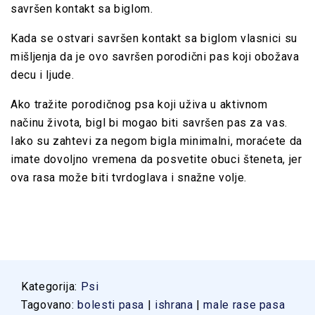
savršen kontakt sa biglom.
Kada se ostvari savršen kontakt sa biglom vlasnici su
mišljenja da je ovo savršen porodični pas koji obožava
decu i ljude.
Ako tražite porodičnog psa koji uživa u aktivnom
načinu života, bigl bi mogao biti savršen pas za vas.
Iako su zahtevi za negom bigla minimalni, moraćete da
imate dovoljno vremena da posvetite obuci šteneta, jer
ova rasa može biti tvrdoglava i snažne volje.
Kategorija:
Psi
Tagovano:
bolesti pasa
|
ishrana
|
male rase pasa