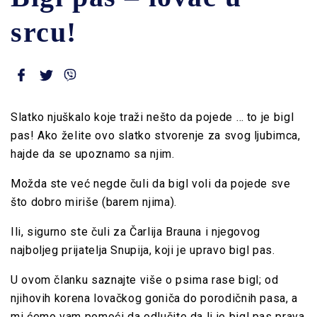
srcu!
Slatko njuškalo koje traži nešto da pojede … to je bigl
pas! Ako želite ovo slatko stvorenje za svog ljubimca,
hajde da se upoznamo sa njim.
Možda ste već negde čuli da bigl voli da pojede sve
što dobro miriše (barem njima).
Ili, sigurno ste čuli za
Čarlija Brauna i njegovog
najboljeg prijatelja Snupija, koji je upravo bigl pas.
U ovom članku saznajte više o psima rase bigl; od
njihovih korena lovačkog goniča do porodičnih pasa, a
mi ćemo vam pomoći da odlučite da li je bigl pas prava