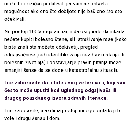
može biti rizičan poduhvat, jer vam ne ostavlja
mogućnost ako ono što dobijete nije baš ono što ste
očekivali.
Ne postoji 100% siguran način da osigurate da nikada
nećete kupiti bolesno štene, ali istraživanje rase (kako
biste znali šta možete očekivati), pregled
odgajivačnice (radi identifikovanja nezdravih stanja ili
bolesnih životinja) i postavljanje pravih pitanja može
smanjiti šanse da se dođe u katastrofalnu situaciju.
I ne zaboravite da pitate svog veterinara, koji vas
često može uputiti kod uglednog odgajivača ili
drugog pouzdanog izvora zdravih štenaca.
I ne zaboravite, u azilima postoji mnogo bigla koji bi
voleli drugu šansu i dom.