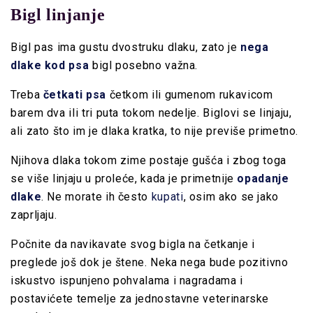
Bigl linjanje
Bigl pas ima gustu dvostruku
dlaku, zato je
nega
dlake kod psa
bigl posebno važna.
Treba
četkati psa
četkom ili gumenom rukavicom
barem dva ili tri puta tokom nedelje. Biglovi se
linjaju
,
ali zato što im je dlaka kratka, to nije previše primetno.
Njihova dlaka tokom zime postaje gušća i zbog toga
se više linjaju u proleće, kada je primetnije
opadanje
dlake
. Ne morate ih često
kupati
, osim ako se jako
zaprljaju.
Počnite da navikavate svog bigla na
četkanje
i
preglede još dok je štene. Neka nega bude pozitivno
iskustvo ispunjeno pohvalama i nagradama i
postavićete temelje za jednostavne veterinarske