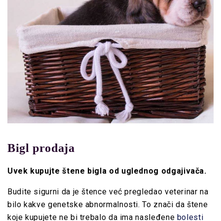
Bigl prodaja
Uvek kupujte štene bigla od uglednog odgajivača.
Budite sigurni da je štence već pregledao veterinar na
bilo kakve genetske abnormalnosti. To znači da štene
koje kupujete ne bi trebalo da ima nasleđene
bolesti