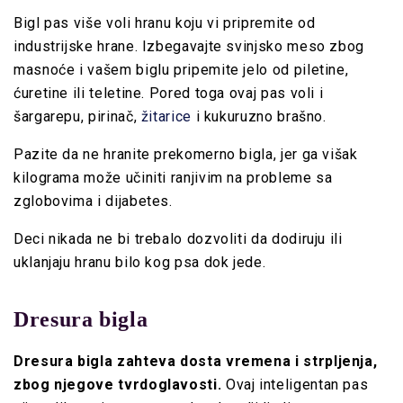
Bigl pas više voli hranu koju vi pripremite od
industrijske hrane. Izbegavajte svinjsko meso zbog
masnoće i vašem biglu pripemite jelo od piletine,
ćuretine ili teletine. Pored toga ovaj pas voli i
šargarepu, pirinač,
žitarice
i kukuruzno brašno.
Pazite da ne hranite prekomerno bigla, jer ga višak
kilograma može učiniti ranjivim na probleme sa
zglobovima i dijabetes.
Deci nikada ne bi trebalo dozvoliti da dodiruju ili
uklanjaju hranu bilo kog psa dok jede.
Dresura bigla
Dresura bigla zahteva dosta vremena i strpljenja,
zbog njegove tvrdoglavosti.
Ovaj inteligentan pas