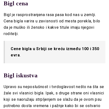
Bigl cena
Bigl je rasprostranjena rasa pasa kod nas u zemlji.
Cena bigla varira u zavisnosti od mesta porekla, bilo
da je muško ili žensko i kakve titule imaju njegovi
roditelji.
Cene bigla u Srbiji se kreću
između 100 i 350
evra
.
Bigl iskustva
Upravo su neposlušnost i tvrdoglavost nešto na šta se
žale svi vlasnici bigla. Ipak, s druge strane oni vlasnici
koji se naoružaju strpljenjem se slažu da je ovom psu
potrebno dosta vremena i pažnje kako bi se ostvario