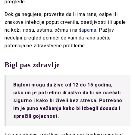
preglede.
Dok ga negujete, proverite da li ima rane, osipe ili
znakove infekcije poput crvenila, osetljivosti ili upale
na koži, nosu, ustima, očima i na
šapama
. Pažljiv
nedeljni pregled pomoći će vam da rano uočite
potencijalne zdravstvene probleme.
Bigl pas zdravlje
Biglovi mogu da žive od 12 do 15 godina,
iako im je potrebno društvo da bi se osećali
sigurno i kako bi živeli bez stresa. Potrebno
im je puno vežbanja kako bi izbegli dosadu i
sprečili gojaznost.
Iako su obično izdržljivi, zdravi psi, biglovi ponekad