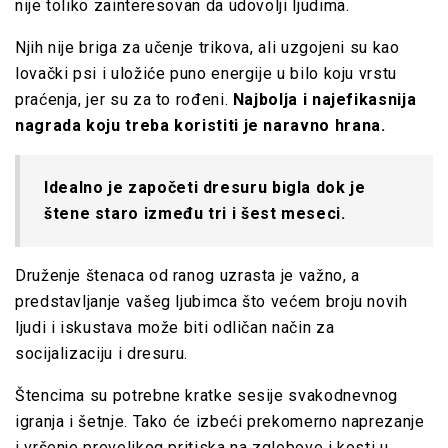
nije toliko zainteresovan da udovolji ljudima.
Njih nije briga za učenje trikova, ali uzgojeni su kao
lovački psi i uložiće puno energije u bilo koju vrstu
praćenja, jer su za to rođeni.
Najbolja i najefikasnija
nagrada koju treba koristiti je naravno hrana.
Idealno je započeti dresuru bigla dok je
štene staro između tri i šest meseci.
Druženje štenaca od ranog uzrasta je važno, a
predstavljanje vašeg ljubimca što većem broju novih
ljudi i iskustava može biti odličan način za
socijalizaciju i dresuru.
Štencima su potrebne kratke sesije svakodnevnog
igranja i šetnje. Tako će izbeći prekomerno naprezanje
i vršenje prevelikog pritiska na zglobove i kosti u