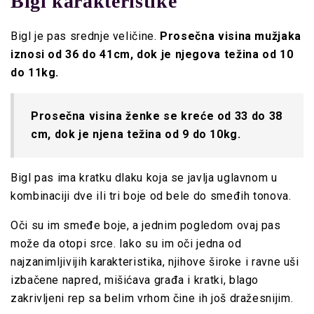
Bigl karakteristike
Bigl je pas srednje veličine.
Prosečna visina mužjaka
iznosi od 36 do 41cm, dok je njegova težina od 10
do 11kg.
Prosečna visina ženke se kreće od 33 do 38
cm, dok je njena težina od 9 do 10kg.
Bigl pas ima kratku dlaku koja se javlja uglavnom u
kombinaciji
dve ili tri boje od bele do smeđih tonova.
Oči su im smeđe boje, a jednim pogledom ovaj pas
može da otopi srce. Iako su im oči jedna od
najzanimljivijih karakteristika, njihove široke i ravne uši
izbačene napred, mišićava građa i kratki, blago
zakrivljeni rep sa belim vrhom čine ih još dražesnijim.