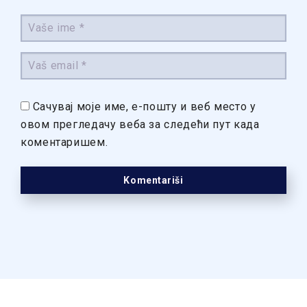
Сачувај моје име, е-пошту и веб место у
овом прегледачу веба за следећи пут када
коментаришем.