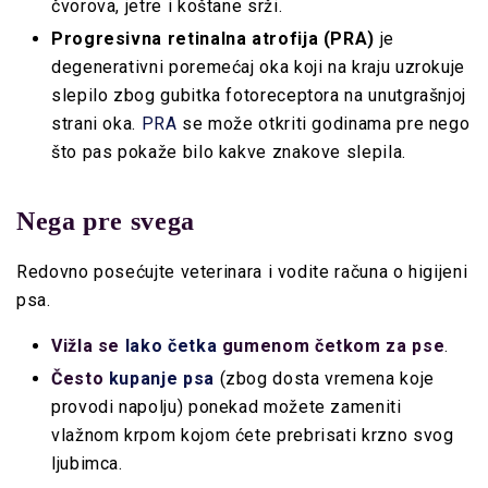
čvorova, jetre i koštane srži.
Progresivna retinalna atrofija (PRA)
je
degenerativni poremećaj oka koji na kraju uzrokuje
slepilo zbog gubitka fotoreceptora na unutgrašnjoj
strani oka.
PRA
se može otkriti godinama pre nego
što pas pokaže bilo kakve znakove slepila.
Nega pre svega
Redovno posećujte veterinara i vodite računa o higijeni
psa.
Vižla se
lako četka
gumenom četkom za pse
.
Često
kupanje psa
(zbog dosta vremena koje
provodi napolju) ponekad možete zameniti
vlažnom krpom kojom ćete prebrisati krzno svog
ljubimca.