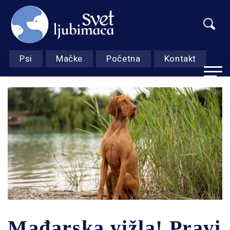
Psi
Mačke
Početna
Kontakt
Skip
to
content
Mađarska vižla! Pravi