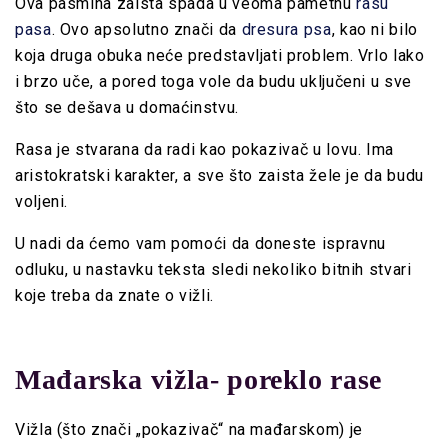
Ova pasmina zaista spada u veoma pametnu
rasu
pasa
. Ovo apsolutno znači da
dresura psa
, kao ni bilo
koja druga obuka neće predstavljati problem. Vrlo lako
i brzo uče, a pored toga vole da budu uključeni u sve
što se dešava u domaćinstvu.
Rasa je stvarana da radi kao pokazivač u lovu. Ima
aristokratski karakter, a sve što zaista žele je da budu
voljeni.
U nadi da ćemo vam pomoći da doneste ispravnu
odluku, u nastavku teksta sledi nekoliko bitnih stvari
koje treba da znate o vižli.
Mađarska vižla- poreklo rase
Vižla
(što znači „pokazivač“ na mađarskom) je