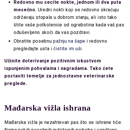
Redovno mu secite nokte, jednom ili dva puta
mesečno.
Uredni nokti koji se redovno skraćuju
održavaju stopala u dobrom stanju, ali isto tako
štite vaše potkolenice od ogrebotina kada vaš pas
oduševljeno skoči da vas pozdravi.
Obratite posebnu
pažnju na šape
i redovno
pregledajte usta i
čistite im uši
.
Učinite doterivanje pozitivnim iskustvom
ispunjenim pohvalama i nagradama. Tako ćete
postaviti temelje za jednostavne veterinarske
preglede.
Mađarska vižla ishrana
Mađarska vižla je nezahtevan pas što se ishrane tiče.
Nema nekih posebnih nutritivnih potreba i uopšteno