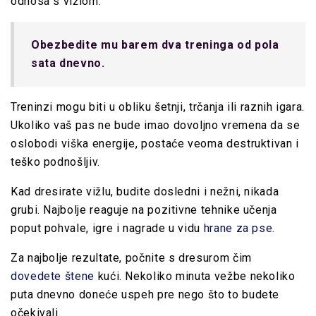
odnosa s vižlom.
Obezbedite mu barem dva treninga od pola
sata dnevno.
Treninzi mogu biti u obliku šetnji, trčanja ili raznih igara.
Ukoliko vaš pas ne bude imao dovoljno vremena da se
oslobodi viška energije, postaće veoma destruktivan i
teško podnošljiv.
Kad dresirate vižlu, budite dosledni i nežni, nikada
grubi. Najbolje reaguje na pozitivne tehnike učenja
poput pohvale, igre i nagrade u vidu
hrane za pse.
Za najbolje rezultate, počnite s dresurom čim
dovedete štene
kući. Nekoliko minuta vežbe nekoliko
puta dnevno doneće uspeh pre nego što to budete
očekivali.