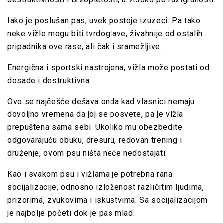
Iako je poslušan pas, uvek postoje izuzeci. Pa tako
neke vižle mogu biti tvrdoglave, živahnije od ostalih
pripadnika ove rase, ali čak i sramežljive.
Energična i sportski nastrojena, vižla može postati od
dosade i destruktivna.
Ovo se najčešće dešava onda kad vlasnici nemaju
dovoljno vremena da joj se posvete, pa je vižla
prepuštena sama sebi. Ukoliko mu obezbedite
odgovarajuću obuku,
dresuru
, redovan trening i
druženje, ovom psu ništa neće nedostajati.
Kao i svakom psu i vižlama je potrebna rana
socijalizacije, odnosno izloženost različitim ljudima,
prizorima, zvukovima i iskustvima. Sa socijalizacijom
je najbolje početi dok je pas mlad.