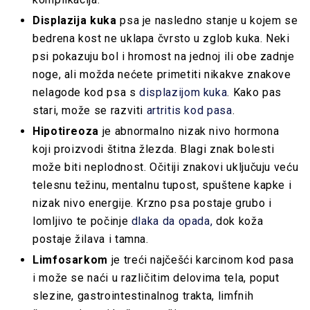
Displazija kuka
psa je nasledno stanje u kojem se
bedrena kost ne uklapa čvrsto u zglob kuka. Neki
psi pokazuju bol i hromost na jednoj ili obe zadnje
noge, ali možda nećete primetiti nikakve znakove
nelagode kod psa s
displazijom kuka
. Kako pas
stari, može se razviti
artritis kod pasa
.
Hipotireoza
je abnormalno nizak nivo hormona
koji proizvodi štitna žlezda. Blagi znak bolesti
može biti neplodnost. Očitiji znakovi uključuju veću
telesnu težinu, mentalnu tupost, spuštene kapke i
nizak nivo energije. Krzno psa postaje grubo i
lomljivo te počinje
dlaka da opada,
dok koža
postaje žilava i tamna.
Limfosarkom
je treći najčešći karcinom kod pasa
i može se naći u različitim delovima tela, poput
slezine, gastrointestinalnog trakta, limfnih