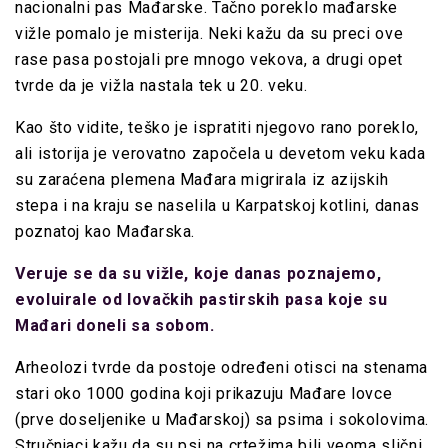
nacionalni pas Mađarske. Tačno poreklo mađarske
vižle pomalo je misterija. Neki kažu da su preci ove
rase pasa postojali pre mnogo vekova, a drugi opet
tvrde da je vižla nastala tek u 20. veku.
Kao što vidite, teško je ispratiti njegovo rano poreklo,
ali istorija je verovatno započela u devetom veku kada
su zaraćena plemena Mađara migrirala iz azijskih
stepa i na kraju se naselila u Karpatskoj kotlini, danas
poznatoj kao Mađarska.
Veruje se da su vižle, koje danas poznajemo,
evoluirale od lovačkih pastirskih pasa koje su
Mađari doneli sa sobom.
Arheolozi tvrde da postoje određeni otisci na stenama
stari oko 1000 godina koji prikazuju Mađare lovce
(prve doseljenike u Mađarskoj) sa psima i sokolovima.
Stručnjaci kažu da su psi na crtežima bili veoma slični