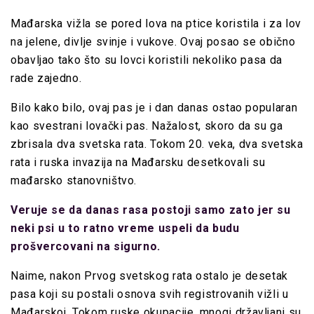
Mađarska vižla se pored lova na ptice koristila i za lov
na jelene, divlje svinje i vukove. Ovaj posao se obično
obavljao tako što su lovci koristili nekoliko pasa da
rade zajedno.
Bilo kako bilo, ovaj pas je i dan danas ostao popularan
kao svestrani lovački pas. Nažalost, skoro da su ga
zbrisala dva svetska rata. Tokom 20. veka, dva svetska
rata i ruska invazija na Mađarsku desetkovali su
mađarsko stanovništvo.
Veruje se da danas rasa postoji samo zato jer su
neki psi u to ratno vreme uspeli da budu
prošvercovani na sigurno.
Naime, nakon Prvog svetskog rata ostalo je desetak
pasa koji su postali osnova svih registrovanih vižli u
Mađarskoj. Tokom ruske okupacije, mnogi državljani su