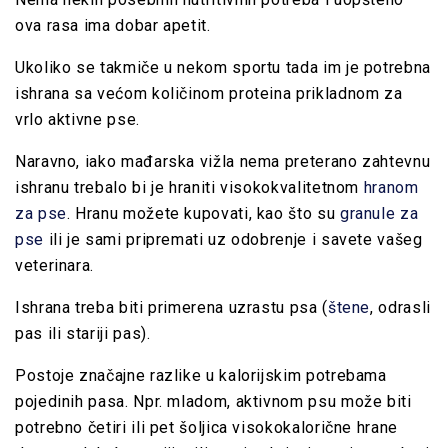
ova rasa ima dobar apetit.
Ukoliko se takmiče u nekom sportu tada im je potrebna
ishrana sa većom količinom proteina prikladnom za
vrlo aktivne pse.
Naravno, iako mađarska vižla nema preterano zahtevnu
ishranu trebalo bi je hraniti visokokvalitetnom
hranom
za pse
. Hranu možete kupovati, kao što su
granule za
pse
ili je sami pripremati uz odobrenje i savete vašeg
veterinara.
Ishrana treba biti primerena uzrastu psa (
štene
, odrasli
pas ili stariji pas).
Postoje značajne razlike u kalorijskim potrebama
pojedinih pasa. Npr. mladom, aktivnom psu može biti
potrebno četiri ili pet šoljica visokokalorične hrane