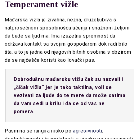
Temperament vižle
Mađarska vižla je živahna, nežna, druželjubiva s
natprosečnom sposobnošću učenja i snažnom željom
da bude sa ljudima. Ima izuzetnu spremnost da
održava kontakt sa svojim gospodarom dok radi bilo
šta, a to je jedna od njegovih bitnih osobina s obzirom
da se najčešće koristi kao lovački pas.
Dobrodušnu mađarsku vižlu čak su nazvali i
„čičak vižla“ jer je tako taktilna, voli se
vezivati za ljude do te mere da može satima
da vam sedi u krilu i da se od vas ne
pomera.
Pasmina se rangira nisko po
agresivnosti
,
destruktivnosti i brzopletosti, a visoko po razigranosti.