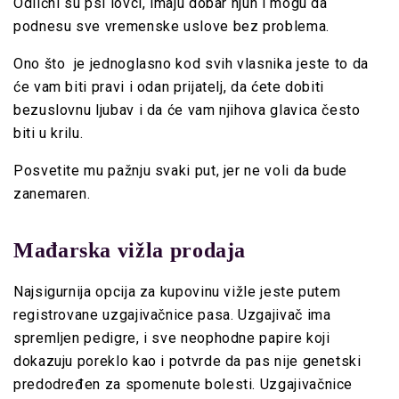
Odlični su psi lovci, imaju dobar njuh i mogu da
podnesu sve vremenske uslove bez problema.
Ono što je jednoglasno kod svih vlasnika jeste to da
će vam biti pravi i odan prijatelj, da ćete dobiti
bezuslovnu ljubav i da će vam njihova glavica često
biti u krilu.
Posvetite mu pažnju svaki put, jer ne voli da bude
zanemaren.
Mađarska vižla prodaja
Najsigurnija opcija za kupovinu vižle jeste putem
registrovane uzgajivačnice pasa. Uzgajivač ima
spremljen pedigre, i sve neophodne papire koji
dokazuju poreklo kao i potvrde da pas nije genetski
predodređen za spomenute bolesti. Uzgajivačnice