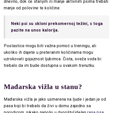
dnevno, dok će starijim ili manje aktivnim psima trebati
manje od polovine te količine.
Neki psi su skloni prekomernoj težini, s toga
pazite na unos kalorija.
Poslastice mogu biti važna pomoć u treningu, ali
ukoliko ih dajete u preteranim količinama mogu
uzrokovati gojaznost ljubimca. Čista, sveža voda bi
trebalo da im bude dostupna u svakom trenutku.
Mađarska vižla u stanu?
Mađarska vižla je jako usmerena na ljude i jedan je od
pasa koji bi trebalo da živi u domu zajedno sa
porodicom, nikako napolju u dvorištu(idelan
rasa psa